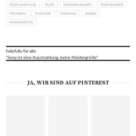
STADT LAND FLUSS
TAUFE
TELEFONALPHABET
TELEFONLISTEN
TISCHDEKO
TO DO LISTE
TÜRSCHILD
WISSEN
WUNSCHZETTEL
helpfully für alle
"Sexy ist eine Ausstrahlung, keine Kleidergröße"
JA, WIR SIND AUF PINTEREST