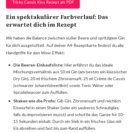
Tricky Cassis Kiss Rezept als PDF
Ein spektakulärer Farbverlauf: Das
erwartet dich im Rezept
Wir haben die Balance zwischen süßer Beere und spritzigem Gin
für dich ausgetüftelt. Auf deiner A4-Rezeptkarte findest du alle
Handgriffe für den Wow-Effekt:
Die Beeren-Einkaufsliste:
Hier erfährst du das ideale
Mischungsverhältnis aus 50 ml Gin (am besten ein klassischer
Dry Gin), 20 ml frischem Zitronensaft, 25 ml Crème de Cassis
(schwarzer Johannisbeerlikör) sowie Tonic Water oder
Sprudelwasser zum Auffüllen.
Shaken wie die Profis:
Gib Gin, Zitronensaft und reichlich
Eiswürfel in einen Shaker (oder ein sauberes Schraubglas,
falls du improvisieren musst) und schüttle das Ganze für 10–
15 Sekunden eiskalt. Durch ein Sieb in ein frisches Glas mit
Eis abseihen und fast bis zum Rand auffüllen.