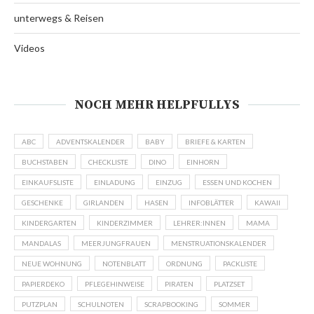
unterwegs & Reisen
Videos
NOCH MEHR HELPFULLYS
ABC
ADVENTSKALENDER
BABY
BRIEFE & KARTEN
BUCHSTABEN
CHECKLISTE
DINO
EINHORN
EINKAUFSLISTE
EINLADUNG
EINZUG
ESSEN UND KOCHEN
GESCHENKE
GIRLANDEN
HASEN
INFOBLÄTTER
KAWAII
KINDERGARTEN
KINDERZIMMER
LEHRER:INNEN
MAMA
MANDALAS
MEERJUNGFRAUEN
MENSTRUATIONSKALENDER
NEUE WOHNUNG
NOTENBLATT
ORDNUNG
PACKLISTE
PAPIERDEKO
PFLEGEHINWEISE
PIRATEN
PLATZSET
PUTZPLAN
SCHULNOTEN
SCRAPBOOKING
SOMMER