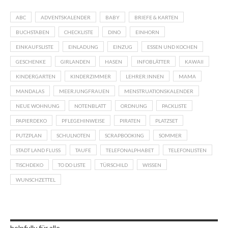
ABC
ADVENTSKALENDER
BABY
BRIEFE & KARTEN
BUCHSTABEN
CHECKLISTE
DINO
EINHORN
EINKAUFSLISTE
EINLADUNG
EINZUG
ESSEN UND KOCHEN
GESCHENKE
GIRLANDEN
HASEN
INFOBLÄTTER
KAWAII
KINDERGARTEN
KINDERZIMMER
LEHRER:INNEN
MAMA
MANDALAS
MEERJUNGFRAUEN
MENSTRUATIONSKALENDER
NEUE WOHNUNG
NOTENBLATT
ORDNUNG
PACKLISTE
PAPIERDEKO
PFLEGEHINWEISE
PIRATEN
PLATZSET
PUTZPLAN
SCHULNOTEN
SCRAPBOOKING
SOMMER
STADT LAND FLUSS
TAUFE
TELEFONALPHABET
TELEFONLISTEN
TISCHDEKO
TO DO LISTE
TÜRSCHILD
WISSEN
WUNSCHZETTEL
helpfully für alle