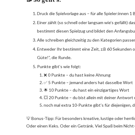
📝 So geht’s:
Druck die Spielvorlage aus – für alle Spieler:innen 1 B
Einer zählt (so schnell oder langsam wie’s gefällt)
bestimmt diesen Spielzug und bildet den Anfangsbu
Alle schreiben gleichzeitig zu den Kategorien passen
Entweder Ihr bestimmt eine Zeit, z.B 60 Sekunden o
Güte!“, die Runde.
Punkte gibt’s wie folgt:
❌ 0 Punkte – du hast keine Ahnung
✅ 5 Punkte – jemand anders hat dasselbe Wort
🌟 10 Punkte – du hast ein einzigartiges Wort
💥 20 Punkte – du bist allein mit deiner Antwort 
noch mal extra 10-Punkte gibt’s für diejenigen, 
💡 Bonus-Tipp: Für besonders kreative, lustige oder herrli
Oder einen Keks. Oder ein Getränk. Viel Spaß beim Nicht