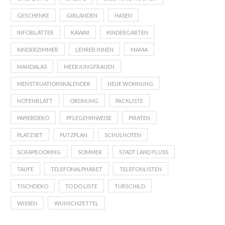
GESCHENKE
GIRLANDEN
HASEN
INFOBLÄTTER
KAWAII
KINDERGARTEN
KINDERZIMMER
LEHRER:INNEN
MAMA
MANDALAS
MEERJUNGFRAUEN
MENSTRUATIONSKALENDER
NEUE WOHNUNG
NOTENBLATT
ORDNUNG
PACKLISTE
PAPIERDEKO
PFLEGEHINWEISE
PIRATEN
PLATZSET
PUTZPLAN
SCHULNOTEN
SCRAPBOOKING
SOMMER
STADT LAND FLUSS
TAUFE
TELEFONALPHABET
TELEFONLISTEN
TISCHDEKO
TO DO LISTE
TÜRSCHILD
WISSEN
WUNSCHZETTEL