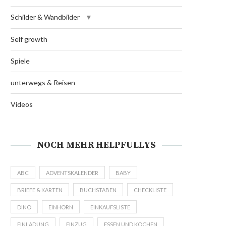
Schilder & Wandbilder
Self growth
Spiele
unterwegs & Reisen
Videos
NOCH MEHR HELPFULLYS
ABC
ADVENTSKALENDER
BABY
BRIEFE & KARTEN
BUCHSTABEN
CHECKLISTE
DINO
EINHORN
EINKAUFSLISTE
EINLADUNG
EINZUG
ESSEN UND KOCHEN