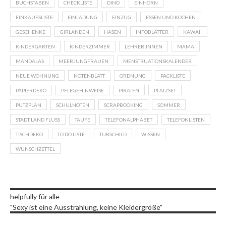
BUCHSTABEN
CHECKLISTE
DINO
EINHORN
EINKAUFSLISTE
EINLADUNG
EINZUG
ESSEN UND KOCHEN
GESCHENKE
GIRLANDEN
HASEN
INFOBLÄTTER
KAWAII
KINDERGARTEN
KINDERZIMMER
LEHRER:INNEN
MAMA
MANDALAS
MEERJUNGFRAUEN
MENSTRUATIONSKALENDER
NEUE WOHNUNG
NOTENBLATT
ORDNUNG
PACKLISTE
PAPIERDEKO
PFLEGEHINWEISE
PIRATEN
PLATZSET
PUTZPLAN
SCHULNOTEN
SCRAPBOOKING
SOMMER
STADT LAND FLUSS
TAUFE
TELEFONALPHABET
TELEFONLISTEN
TISCHDEKO
TO DO LISTE
TÜRSCHILD
WISSEN
WUNSCHZETTEL
helpfully für alle
"Sexy ist eine Ausstrahlung, keine Kleidergröße"