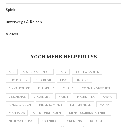
Spiele
unterwegs & Reisen
Videos
NOCH MEHR HELPFULLYS
ABC
ADVENTSKALENDER
BABY
BRIEFE & KARTEN
BUCHSTABEN
CHECKLISTE
DINO
EINHORN
EINKAUFSLISTE
EINLADUNG
EINZUG
ESSEN UND KOCHEN
GESCHENKE
GIRLANDEN
HASEN
INFOBLÄTTER
KAWAII
KINDERGARTEN
KINDERZIMMER
LEHRER:INNEN
MAMA
MANDALAS
MEERJUNGFRAUEN
MENSTRUATIONSKALENDER
NEUE WOHNUNG
NOTENBLATT
ORDNUNG
PACKLISTE