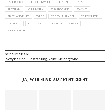
PAPIERDEKO
PFLEGEHINWEISE
PIRATEN
PLATZSET
PUTZPLAN
SCHULNOTEN
SCRAPBOOKING
SOMMER
STADT LAND FLUSS
TAUFE
TELEFONALPHABET
TELEFONLISTEN
TISCHDEKO
TO DO LISTE
TÜRSCHILD
WISSEN
WUNSCHZETTEL
helpfully für alle
"Sexy ist eine Ausstrahlung, keine Kleidergröße"
JA, WIR SIND AUF PINTEREST