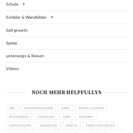
Schule
Schilder & Wandbilder
Self growth
Spiele
unterwegs & Reisen
Videos
NOCH MEHR HELPFULLYS
ABC
ADVENTSKALENDER
BABY
BRIEFE & KARTEN
BUCHSTABEN
CHECKLISTE
DINO
EINHORN
EINKAUFSLISTE
EINLADUNG
EINZUG
ESSEN UND KOCHEN