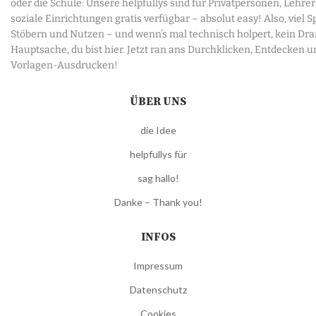
oder die Schule: Unsere helpfullys sind für Privatpersonen, Lehre
soziale Einrichtungen gratis verfügbar – absolut easy! Also, viel 
Stöbern und Nutzen – und wenn’s mal technisch holpert, kein Dr
Hauptsache, du bist hier. Jetzt ran ans Durchklicken, Entdecken u
Vorlagen-Ausdrucken!
ÜBER UNS
die Idee
helpfullys für
sag hallo!
Danke – Thank you!
INFOS
Impressum
Datenschutz
Cookies