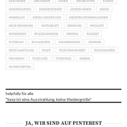
GESCHENKE
GIRLANDEN
HASEN
INFOBLÄTTER
KAWAII
KINDERGARTEN
KINDERZIMMER
LEHRER:INNEN
MAMA
MANDALAS
MEERJUNGFRAUEN
MENSTRUATIONSKALENDER
NEUE WOHNUNG
NOTENBLATT
ORDNUNG
PACKLISTE
PAPIERDEKO
PFLEGEHINWEISE
PIRATEN
PLATZSET
PUTZPLAN
SCHULNOTEN
SCRAPBOOKING
SOMMER
STADT LAND FLUSS
TAUFE
TELEFONALPHABET
TELEFONLISTEN
TISCHDEKO
TO DO LISTE
TÜRSCHILD
WISSEN
WUNSCHZETTEL
helpfully für alle
"Sexy ist eine Ausstrahlung, keine Kleidergröße"
JA, WIR SIND AUF PINTEREST