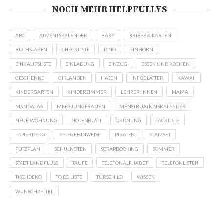
NOCH MEHR HELPFULLYS
ABC
ADVENTSKALENDER
BABY
BRIEFE & KARTEN
BUCHSTABEN
CHECKLISTE
DINO
EINHORN
EINKAUFSLISTE
EINLADUNG
EINZUG
ESSEN UND KOCHEN
GESCHENKE
GIRLANDEN
HASEN
INFOBLÄTTER
KAWAII
KINDERGARTEN
KINDERZIMMER
LEHRER:INNEN
MAMA
MANDALAS
MEERJUNGFRAUEN
MENSTRUATIONSKALENDER
NEUE WOHNUNG
NOTENBLATT
ORDNUNG
PACKLISTE
PAPIERDEKO
PFLEGEHINWEISE
PIRATEN
PLATZSET
PUTZPLAN
SCHULNOTEN
SCRAPBOOKING
SOMMER
STADT LAND FLUSS
TAUFE
TELEFONALPHABET
TELEFONLISTEN
TISCHDEKO
TO DO LISTE
TÜRSCHILD
WISSEN
WUNSCHZETTEL