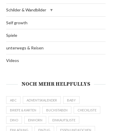
Schilder & Wandbilder
Self growth
Spiele
unterwegs & Reisen
Videos
NOCH MEHR HELPFULLYS
ABC
ADVENTSKALENDER
BABY
BRIEFE & KARTEN
BUCHSTABEN
CHECKLISTE
DINO
EINHORN
EINKAUFSLISTE
EINLADUNG
EINZUG
ESSEN UND KOCHEN