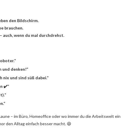
eben den Bildschirm.
ee brauchen.
 – auch, wenn du mal durchdrehst.
Roboter.“
n und denken!“
h nix und sind süß dabei.“
n ✔️“
t).“
n.“
 Laune – im Büro, Homeoffice oder wo immer du die Arbeitswelt ein
r den Alltag einfach besser macht. 😄