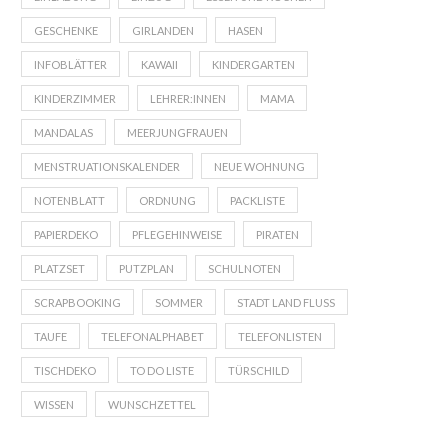
GESCHENKE
GIRLANDEN
HASEN
INFOBLÄTTER
KAWAII
KINDERGARTEN
KINDERZIMMER
LEHRER:INNEN
MAMA
MANDALAS
MEERJUNGFRAUEN
MENSTRUATIONSKALENDER
NEUE WOHNUNG
NOTENBLATT
ORDNUNG
PACKLISTE
PAPIERDEKO
PFLEGEHINWEISE
PIRATEN
PLATZSET
PUTZPLAN
SCHULNOTEN
SCRAPBOOKING
SOMMER
STADT LAND FLUSS
TAUFE
TELEFONALPHABET
TELEFONLISTEN
TISCHDEKO
TO DO LISTE
TÜRSCHILD
WISSEN
WUNSCHZETTEL