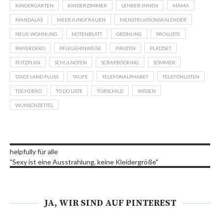
KINDERGARTEN
KINDERZIMMER
LEHRER:INNEN
MAMA
MANDALAS
MEERJUNGFRAUEN
MENSTRUATIONSKALENDER
NEUE WOHNUNG
NOTENBLATT
ORDNUNG
PACKLISTE
PAPIERDEKO
PFLEGEHINWEISE
PIRATEN
PLATZSET
PUTZPLAN
SCHULNOTEN
SCRAPBOOKING
SOMMER
STADT LAND FLUSS
TAUFE
TELEFONALPHABET
TELEFONLISTEN
TISCHDEKO
TO DO LISTE
TÜRSCHILD
WISSEN
WUNSCHZETTEL
helpfully für alle
"Sexy ist eine Ausstrahlung, keine Kleidergröße"
JA, WIR SIND AUF PINTEREST