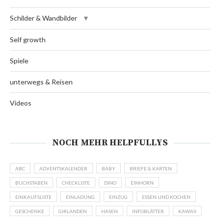
Schilder & Wandbilder
Self growth
Spiele
unterwegs & Reisen
Videos
NOCH MEHR HELPFULLYS
ABC
ADVENTSKALENDER
BABY
BRIEFE & KARTEN
BUCHSTABEN
CHECKLISTE
DINO
EINHORN
EINKAUFSLISTE
EINLADUNG
EINZUG
ESSEN UND KOCHEN
GESCHENKE
GIRLANDEN
HASEN
INFOBLÄTTER
KAWAII