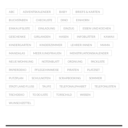
ABC
ADVENTSKALENDER
BABY
BRIEFE & KARTEN
BUCHSTABEN
CHECKLISTE
DINO
EINHORN
EINKAUFSLISTE
EINLADUNG
EINZUG
ESSEN UND KOCHEN
GESCHENKE
GIRLANDEN
HASEN
INFOBLÄTTER
KAWAII
KINDERGARTEN
KINDERZIMMER
LEHRER:INNEN
MAMA
MANDALAS
MEERJUNGFRAUEN
MENSTRUATIONSKALENDER
NEUE WOHNUNG
NOTENBLATT
ORDNUNG
PACKLISTE
PAPIERDEKO
PFLEGEHINWEISE
PIRATEN
PLATZSET
PUTZPLAN
SCHULNOTEN
SCRAPBOOKING
SOMMER
STADT LAND FLUSS
TAUFE
TELEFONALPHABET
TELEFONLISTEN
TISCHDEKO
TO DO LISTE
TÜRSCHILD
WISSEN
WUNSCHZETTEL