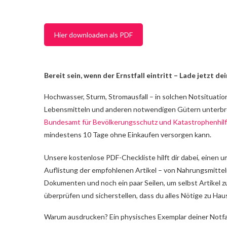
Hier downloaden als PDF
Bereit sein, wenn der Ernstfall eintritt – Lade jetzt d
Hochwasser, Sturm, Stromausfall – in solchen Notsituatio
Lebensmitteln und anderen notwendigen Gütern unterbroch
Bundesamt für Bevölkerungsschutz und Katastrophenhil
mindestens 10 Tage ohne Einkaufen versorgen kann.
Unsere kostenlose PDF-Checkliste hilft dir dabei, einen u
Auflistung der empfohlenen Artikel – von Nahrungsmitteln
Dokumenten und noch ein paar Seilen, um selbst Artikel z
überprüfen und sicherstellen, dass du alles Nötige zu Hau
Warum ausdrucken? Ein physisches Exemplar deiner Notfall