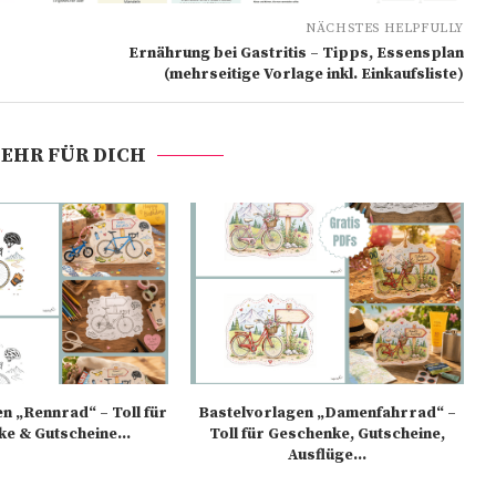
NÄCHSTES HELPFULLY
Ernährung bei Gastritis – Tipps, Essensplan
(mehrseitige Vorlage inkl. Einkaufsliste)
EHR FÜR DICH
n „Rennrad“ – Toll für
Bastelvorlagen „Damenfahrrad“ –
e & Gutscheine...
Toll für Geschenke, Gutscheine,
Ausflüge...