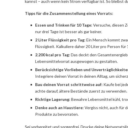
kannst – auch wenn kein Strom verfügbar ist. So bleibst d
Tipps für die Zusammenstellung eines Vorrats:
Essen und Trinken für 10 Tage:
Versuche, diesen Ze
nur drei Tage ist besser als gar keiner.
2 Liter Flüssigkeit pro Tag:
Ein Mensch kommt zwar 
Flüssigkeit. Kalkuliere daher 20 Liter pro Person für
2.200 kcal pro Tag:
Das deckt den Gesamtenergiebed
Lebensmittelvorrat ausgewogen zu gestalten.
Berücksichtige Vorlieben und Unverträglichkeite
Integriere deinen Vorrat in deinen Alltag, um sicherz
Bau deinen Vorrat schrittweise auf:
Kaufe bei jed
achte darauf, ältere Bestände zuerst zu verwenden.
Richtige Lagerung:
Bewahre Lebensmittel kühl, tro
Denke auch an Haustiere:
Vergiss nicht, auch für
Produkte zu bevorraten.
Sei vorbereitet und sorgenfrei. Drucke deine Notvorratsli