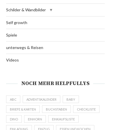
Schilder & Wandbilder
Self growth
Spiele
unterwegs & Reisen
Videos
NOCH MEHR HELPFULLYS
ABC
ADVENTSKALENDER
BABY
BRIEFE & KARTEN
BUCHSTABEN
CHECKLISTE
DINO
EINHORN
EINKAUFSLISTE
EINLADUNG
EINZUG
ESSEN UND KOCHEN