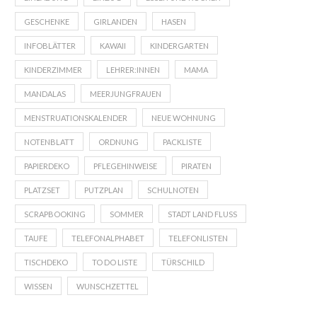
GESCHENKE
GIRLANDEN
HASEN
INFOBLÄTTER
KAWAII
KINDERGARTEN
KINDERZIMMER
LEHRER:INNEN
MAMA
MANDALAS
MEERJUNGFRAUEN
MENSTRUATIONSKALENDER
NEUE WOHNUNG
NOTENBLATT
ORDNUNG
PACKLISTE
PAPIERDEKO
PFLEGEHINWEISE
PIRATEN
PLATZSET
PUTZPLAN
SCHULNOTEN
SCRAPBOOKING
SOMMER
STADT LAND FLUSS
TAUFE
TELEFONALPHABET
TELEFONLISTEN
TISCHDEKO
TO DO LISTE
TÜRSCHILD
WISSEN
WUNSCHZETTEL