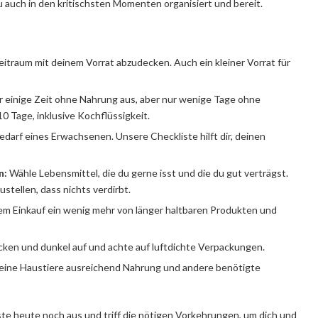
u auch in den kritischsten Momenten organisiert und bereit.
itraum mit deinem Vorrat abzudecken. Auch ein kleiner Vorrat für
einige Zeit ohne Nahrung aus, aber nur wenige Tage ohne
 10 Tage, inklusive Kochflüssigkeit.
arf eines Erwachsenen. Unsere Checkliste hilft dir, deinen
n:
Wähle Lebensmittel, die du gerne isst und die du gut verträgst.
ustellen, dass nichts verdirbt.
em Einkauf ein wenig mehr von länger haltbaren Produkten und
cken und dunkel auf und achte auf luftdichte Verpackungen.
 deine Haustiere ausreichend Nahrung und andere benötigte
ste heute noch aus und triff die nötigen Vorkehrungen, um dich und