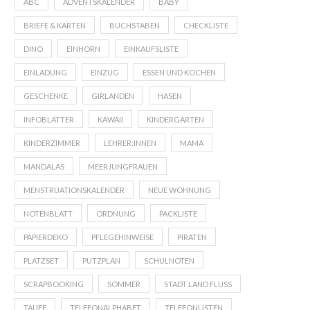
ABC
ADVENTSKALENDER
BABY
BRIEFE & KARTEN
BUCHSTABEN
CHECKLISTE
DINO
EINHORN
EINKAUFSLISTE
EINLADUNG
EINZUG
ESSEN UND KOCHEN
GESCHENKE
GIRLANDEN
HASEN
INFOBLÄTTER
KAWAII
KINDERGARTEN
KINDERZIMMER
LEHRER:INNEN
MAMA
MANDALAS
MEERJUNGFRAUEN
MENSTRUATIONSKALENDER
NEUE WOHNUNG
NOTENBLATT
ORDNUNG
PACKLISTE
PAPIERDEKO
PFLEGEHINWEISE
PIRATEN
PLATZSET
PUTZPLAN
SCHULNOTEN
SCRAPBOOKING
SOMMER
STADT LAND FLUSS
TAUFE
TELEFONALPHABET
TELEFONLISTEN