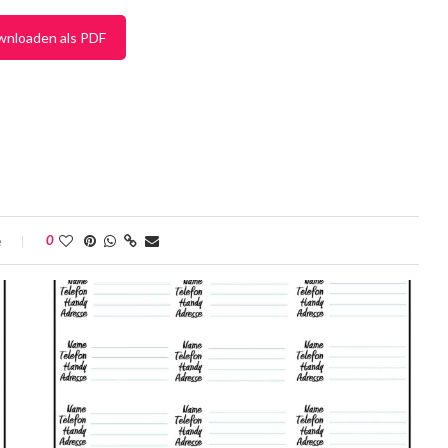
wnloaden als PDF
e
0