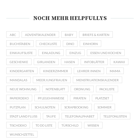
NOCH MEHR HELPFULLYS
ABC
ADVENTSKALENDER
BABY
BRIEFE & KARTEN
BUCHSTABEN
CHECKLISTE
DINO
EINHORN
EINKAUFSLISTE
EINLADUNG
EINZUG
ESSEN UND KOCHEN
GESCHENKE
GIRLANDEN
HASEN
INFOBLÄTTER
KAWAII
KINDERGARTEN
KINDERZIMMER
LEHRER:INNEN
MAMA
MANDALAS
MEERJUNGFRAUEN
MENSTRUATIONSKALENDER
NEUE WOHNUNG
NOTENBLATT
ORDNUNG
PACKLISTE
PAPIERDEKO
PFLEGEHINWEISE
PIRATEN
PLATZSET
PUTZPLAN
SCHULNOTEN
SCRAPBOOKING
SOMMER
STADT LAND FLUSS
TAUFE
TELEFONALPHABET
TELEFONLISTEN
TISCHDEKO
TO DO LISTE
TÜRSCHILD
WISSEN
WUNSCHZETTEL