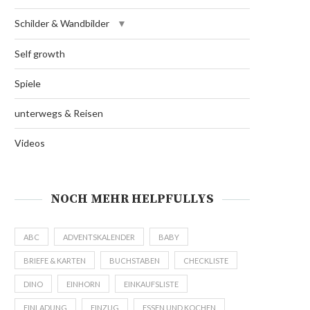
Schilder & Wandbilder
Self growth
Spiele
unterwegs & Reisen
Videos
NOCH MEHR HELPFULLYS
ABC
ADVENTSKALENDER
BABY
BRIEFE & KARTEN
BUCHSTABEN
CHECKLISTE
DINO
EINHORN
EINKAUFSLISTE
EINLADUNG
EINZUG
ESSEN UND KOCHEN