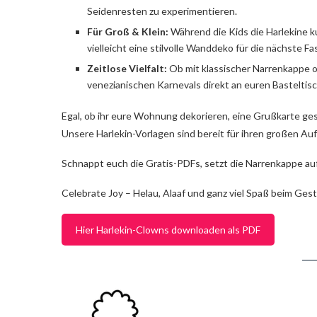
Seidenresten zu experimentieren.
Für Groß & Klein:
Während die Kids die Harlekine k
vielleicht eine stilvolle Wanddeko für die nächste Fa
Zeitlose Vielfalt:
Ob mit klassischer Narrenkappe o
venezianischen Karnevals direkt an euren Basteltisc
Egal, ob ihr eure Wohnung dekorieren, eine Grußkarte gest
Unsere Harlekin-Vorlagen sind bereit für ihren großen Auft
Schnappt euch die Gratis-PDFs, setzt die Narrenkappe auf 
Celebrate Joy – Helau, Alaaf und ganz viel Spaß beim Gest
Hier Harlekin-Clowns downloaden als PDF