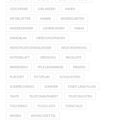
GESCHENKE
GIRLANDEN
HASEN
INFOBLÄTTER
KAWAII
KINDERGARTEN
KINDERZIMMER
LEHRER:INNEN
MAMA
MANDALAS
MEERJUNGFRAUEN
MENSTRUATIONSKALENDER
NEUE WOHNUNG
NOTENBLATT
ORDNUNG
PACKLISTE
PAPIERDEKO
PFLEGEHINWEISE
PIRATEN
PLATZSET
PUTZPLAN
SCHULNOTEN
SCRAPBOOKING
SOMMER
STADT LAND FLUSS
TAUFE
TELEFONALPHABET
TELEFONLISTEN
TISCHDEKO
TO DO LISTE
TÜRSCHILD
WISSEN
WUNSCHZETTEL