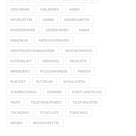
GESCHENKE
GIRLANDEN
HASEN
INFOBLÄTTER
KAWAII
KINDERGARTEN
KINDERZIMMER
LEHRER:INNEN
MAMA
MANDALAS
MEERJUNGFRAUEN
MENSTRUATIONSKALENDER
NEUE WOHNUNG
NOTENBLATT
ORDNUNG
PACKLISTE
PAPIERDEKO
PFLEGEHINWEISE
PIRATEN
PLATZSET
PUTZPLAN
SCHULNOTEN
SCRAPBOOKING
SOMMER
STADT LAND FLUSS
TAUFE
TELEFONALPHABET
TELEFONLISTEN
TISCHDEKO
TO DO LISTE
TÜRSCHILD
WISSEN
WUNSCHZETTEL