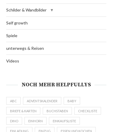
Schilder & Wandbilder
Self growth
Spiele
unterwegs & Reisen
Videos
NOCH MEHR HELPFULLYS
ABC
ADVENTSKALENDER
BABY
BRIEFE & KARTEN
BUCHSTABEN
CHECKLISTE
DINO
EINHORN
EINKAUFSLISTE
EINLADUNG
EINZUG
ESSEN UND KOCHEN