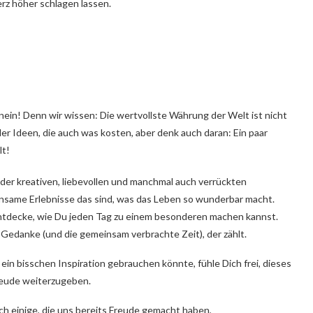
erz höher schlagen lassen.
nein! Denn wir wissen: Die wertvollste Währung der Welt ist nicht
ler Ideen, die auch was kosten, aber denk auch daran: Ein paar
lt!
der kreativen, liebevollen und manchmal auch verrückten
nsame Erlebnisse das sind, was das Leben so wunderbar macht.
entdecke, wie Du jeden Tag zu einem besonderen machen kannst.
 Gedanke (und die gemeinsam verbrachte Zeit), der zählt.
ein bisschen Inspiration gebrauchen könnte, fühle Dich frei, dieses
eude weiterzugeben.
ach einige, die uns bereits Freude gemacht haben,