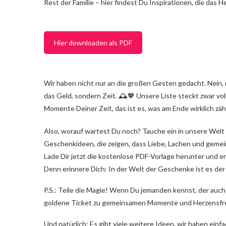
Rest der Familie – hier findest Du Inspirationen, die das H
Hier downloaden als PDF
Wir haben nicht nur an die großen Gesten gedacht. Nein, 
das Geld, sondern Zeit. 🕰️💖 Unsere Liste steckt zwar vol
Momente Deiner Zeit, das ist es, was am Ende wirklich zäh
Also, worauf wartest Du noch? Tauche ein in unsere Welt 
Geschenkideen, die zeigen, dass Liebe, Lachen und gemei
Lade Dir jetzt die kostenlose PDF-Vorlage herunter und 
Denn erinnere Dich: In der Welt der Geschenke ist es der
P.S.: Teile die Magie! Wenn Du jemanden kennst, der auch 
goldene Ticket zu gemeinsamen Momente und Herzensfr
Und natürlich: Es gibt viele weitere Ideen, wir haben einf