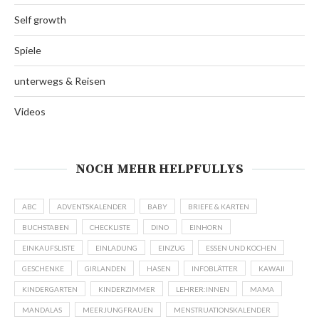
Self growth
Spiele
unterwegs & Reisen
Videos
NOCH MEHR HELPFULLYS
ABC
ADVENTSKALENDER
BABY
BRIEFE & KARTEN
BUCHSTABEN
CHECKLISTE
DINO
EINHORN
EINKAUFSLISTE
EINLADUNG
EINZUG
ESSEN UND KOCHEN
GESCHENKE
GIRLANDEN
HASEN
INFOBLÄTTER
KAWAII
KINDERGARTEN
KINDERZIMMER
LEHRER:INNEN
MAMA
MANDALAS
MEERJUNGFRAUEN
MENSTRUATIONSKALENDER