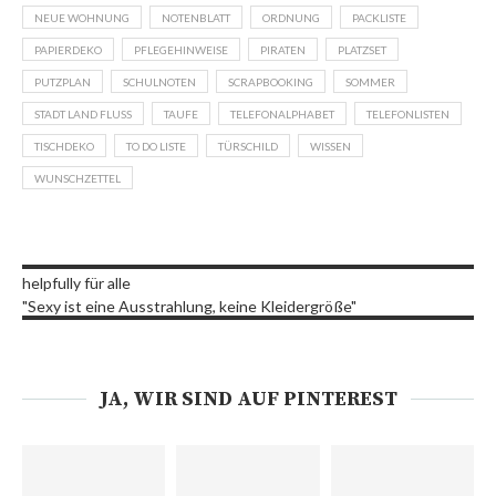
NEUE WOHNUNG
NOTENBLATT
ORDNUNG
PACKLISTE
PAPIERDEKO
PFLEGEHINWEISE
PIRATEN
PLATZSET
PUTZPLAN
SCHULNOTEN
SCRAPBOOKING
SOMMER
STADT LAND FLUSS
TAUFE
TELEFONALPHABET
TELEFONLISTEN
TISCHDEKO
TO DO LISTE
TÜRSCHILD
WISSEN
WUNSCHZETTEL
helpfully für alle
"Sexy ist eine Ausstrahlung, keine Kleidergröße"
JA, WIR SIND AUF PINTEREST