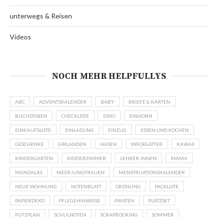
unterwegs & Reisen
Videos
NOCH MEHR HELPFULLYS
ABC
ADVENTSKALENDER
BABY
BRIEFE & KARTEN
BUCHSTABEN
CHECKLISTE
DINO
EINHORN
EINKAUFSLISTE
EINLADUNG
EINZUG
ESSEN UND KOCHEN
GESCHENKE
GIRLANDEN
HASEN
INFOBLÄTTER
KAWAII
KINDERGARTEN
KINDERZIMMER
LEHRER:INNEN
MAMA
MANDALAS
MEERJUNGFRAUEN
MENSTRUATIONSKALENDER
NEUE WOHNUNG
NOTENBLATT
ORDNUNG
PACKLISTE
PAPIERDEKO
PFLEGEHINWEISE
PIRATEN
PLATZSET
PUTZPLAN
SCHULNOTEN
SCRAPBOOKING
SOMMER