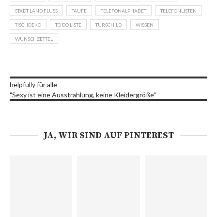
STADT LAND FLUSS
TAUFE
TELEFONALPHABET
TELEFONLISTEN
TISCHDEKO
TO DO LISTE
TÜRSCHILD
WISSEN
WUNSCHZETTEL
helpfully für alle
"Sexy ist eine Ausstrahlung, keine Kleidergröße"
JA, WIR SIND AUF PINTEREST