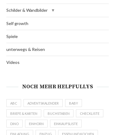
Schilder & Wandbilder
Self growth
Spiele
unterwegs & Reisen
Videos
NOCH MEHR HELPFULLYS
ABC
ADVENTSKALENDER
BABY
BRIEFE & KARTEN
BUCHSTABEN
CHECKLISTE
DINO
EINHORN
EINKAUFSLISTE
EINLADUNG
EINZUG
ESSEN UND KOCHEN