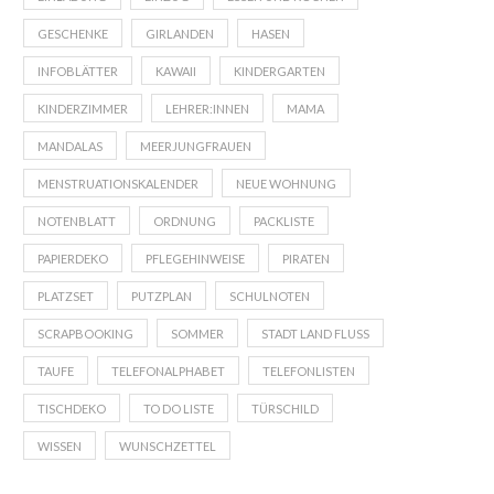
GESCHENKE
GIRLANDEN
HASEN
INFOBLÄTTER
KAWAII
KINDERGARTEN
KINDERZIMMER
LEHRER:INNEN
MAMA
MANDALAS
MEERJUNGFRAUEN
MENSTRUATIONSKALENDER
NEUE WOHNUNG
NOTENBLATT
ORDNUNG
PACKLISTE
PAPIERDEKO
PFLEGEHINWEISE
PIRATEN
PLATZSET
PUTZPLAN
SCHULNOTEN
SCRAPBOOKING
SOMMER
STADT LAND FLUSS
TAUFE
TELEFONALPHABET
TELEFONLISTEN
TISCHDEKO
TO DO LISTE
TÜRSCHILD
WISSEN
WUNSCHZETTEL