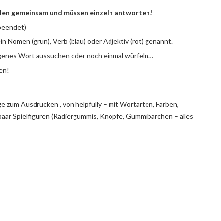
elen gemeinsam und müssen einzeln antworten!
 beendet)
n Nomen (grün), Verb (blau) oder Adjektiv (rot) genannt.
 eigenes Wort aussuchen oder noch einmal würfeln…
en!
age zum Ausdrucken , von helpfully – mit Wortarten, Farben,
paar Spielfiguren (Radiergummis, Knöpfe, Gummibärchen – alles