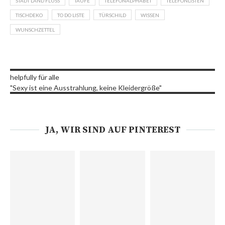
STADT LAND FLUSS
TAUFE
TELEFONALPHABET
TELEFONLISTEN
TISCHDEKO
TO DO LISTE
TÜRSCHILD
WISSEN
WUNSCHZETTEL
helpfully für alle
"Sexy ist eine Ausstrahlung, keine Kleidergröße"
JA, WIR SIND AUF PINTEREST