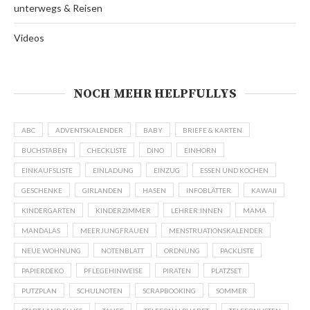
unterwegs & Reisen
Videos
NOCH MEHR HELPFULLYS
ABC
ADVENTSKALENDER
BABY
BRIEFE & KARTEN
BUCHSTABEN
CHECKLISTE
DINO
EINHORN
EINKAUFSLISTE
EINLADUNG
EINZUG
ESSEN UND KOCHEN
GESCHENKE
GIRLANDEN
HASEN
INFOBLÄTTER
KAWAII
KINDERGARTEN
KINDERZIMMER
LEHRER:INNEN
MAMA
MANDALAS
MEERJUNGFRAUEN
MENSTRUATIONSKALENDER
NEUE WOHNUNG
NOTENBLATT
ORDNUNG
PACKLISTE
PAPIERDEKO
PFLEGEHINWEISE
PIRATEN
PLATZSET
PUTZPLAN
SCHULNOTEN
SCRAPBOOKING
SOMMER