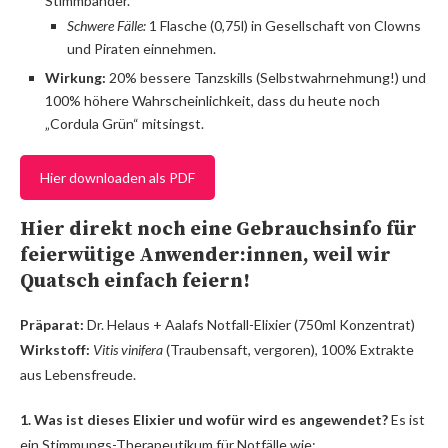
Stimmbänder.
Schwere Fälle:
1 Flasche (0,75l) in Gesellschaft von Clowns
und Piraten einnehmen.
Wirkung:
20% bessere Tanzskills (Selbstwahrnehmung!) und
100% höhere Wahrscheinlichkeit, dass du heute noch
„Cordula Grün“ mitsingst.
Hier downloaden als PDF
Hier direkt noch eine Gebrauchsinfo für
feierwütige Anwender:innen, weil wir
Quatsch einfach feiern!
Präparat:
Dr. Helaus + Aalafs Notfall-Elixier (750ml Konzentrat)
Wirkstoff:
Vitis vinifera
(Traubensaft, vergoren), 100% Extrakte
aus Lebensfreude.
1. Was ist dieses Elixier und wofür wird es angewendet?
Es ist
ein Stimmungs-Therapeutikum für Notfälle wie: