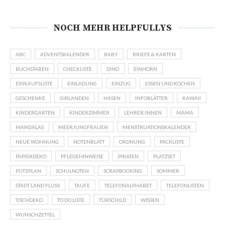
NOCH MEHR HELPFULLYS
ABC
ADVENTSKALENDER
BABY
BRIEFE & KARTEN
BUCHSTABEN
CHECKLISTE
DINO
EINHORN
EINKAUFSLISTE
EINLADUNG
EINZUG
ESSEN UND KOCHEN
GESCHENKE
GIRLANDEN
HASEN
INFOBLÄTTER
KAWAII
KINDERGARTEN
KINDERZIMMER
LEHRER:INNEN
MAMA
MANDALAS
MEERJUNGFRAUEN
MENSTRUATIONSKALENDER
NEUE WOHNUNG
NOTENBLATT
ORDNUNG
PACKLISTE
PAPIERDEKO
PFLEGEHINWEISE
PIRATEN
PLATZSET
PUTZPLAN
SCHULNOTEN
SCRAPBOOKING
SOMMER
STADT LAND FLUSS
TAUFE
TELEFONALPHABET
TELEFONLISTEN
TISCHDEKO
TO DO LISTE
TÜRSCHILD
WISSEN
WUNSCHZETTEL