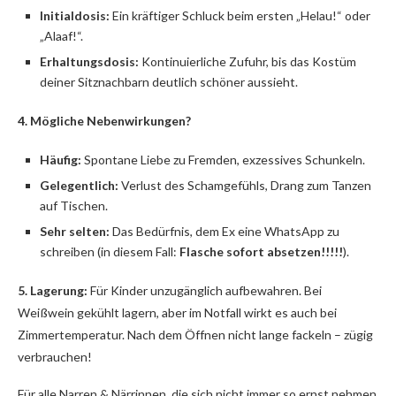
Initialdosis:
Ein kräftiger Schluck beim ersten „Helau!“ oder
„Alaaf!“.
Erhaltungsdosis:
Kontinuierliche Zufuhr, bis das Kostüm
deiner Sitznachbarn deutlich schöner aussieht.
4. Mögliche Nebenwirkungen?
Häufig:
Spontane Liebe zu Fremden, exzessives Schunkeln.
Gelegentlich:
Verlust des Schamgefühls, Drang zum Tanzen
auf Tischen.
Sehr selten:
Das Bedürfnis, dem Ex eine WhatsApp zu
schreiben (in diesem Fall:
Flasche sofort absetzen!!!!!
).
5. Lagerung:
Für Kinder unzugänglich aufbewahren. Bei
Weißwein gekühlt lagern, aber im Notfall wirkt es auch bei
Zimmertemperatur. Nach dem Öffnen nicht lange fackeln – zügig
verbrauchen!
Für alle Narren & Närrinnen, die sich nicht immer so ernst nehmen