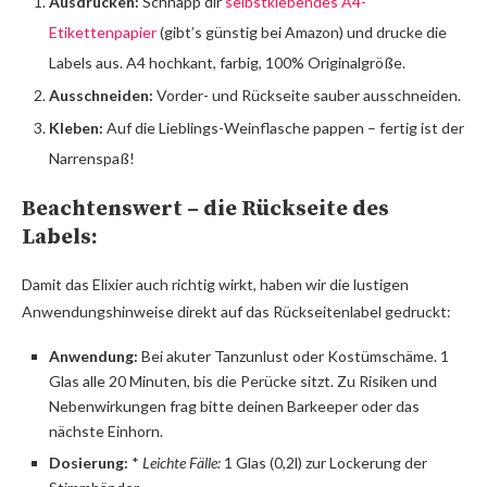
Ausdrucken:
Schnapp dir
selbstklebendes A4-
Etikettenpapier
(gibt’s günstig bei Amazon) und drucke die
Labels aus. A4 hochkant, farbig, 100% Originalgröße.
Ausschneiden:
Vorder- und Rückseite sauber ausschneiden.
Kleben:
Auf die Lieblings-Weinflasche pappen – fertig ist der
Narrenspaß!
Beachtenswert – die Rückseite des
Labels:
Damit das Elixier auch richtig wirkt, haben wir die lustigen
Anwendungshinweise direkt auf das Rückseitenlabel gedruckt:
Anwendung:
Bei akuter Tanzunlust oder Kostümschäme. 1
Glas alle 20 Minuten, bis die Perücke sitzt. Zu Risiken und
Nebenwirkungen frag bitte deinen Barkeeper oder das
nächste Einhorn.
Dosierung:
*
Leichte Fälle:
1 Glas (0,2l) zur Lockerung der