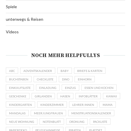
Spiele
unterwegs & Reisen
Videos
NOCH MEHR HELPFULLYS
ABC
ADVENTSKALENDER
BABY
BRIEFE & KARTEN
BUCHSTABEN
CHECKLISTE
DINO
EINHORN
EINKAUFSLISTE
EINLADUNG
EINZUG
ESSEN UND KOCHEN
GESCHENKE
GIRLANDEN
HASEN
INFOBLÄTTER
KAWAII
KINDERGARTEN
KINDERZIMMER
LEHRER:INNEN
MAMA
MANDALAS
MEERJUNGFRAUEN
MENSTRUATIONSKALENDER
NEUE WOHNUNG
NOTENBLATT
ORDNUNG
PACKLISTE
PAPIERDEKO
PFLEGEHINWEISE
PIRATEN
PLATZSET