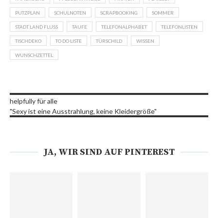
PUTZPLAN
SCHULNOTEN
SCRAPBOOKING
SOMMER
STADT LAND FLUSS
TAUFE
TELEFONALPHABET
TELEFONLISTEN
TISCHDEKO
TO DO LISTE
TÜRSCHILD
WISSEN
WUNSCHZETTEL
helpfully für alle
"Sexy ist eine Ausstrahlung, keine Kleidergröße"
JA, WIR SIND AUF PINTEREST