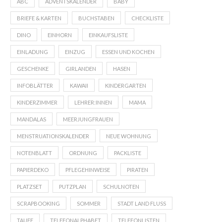
ABC
ADVENTSKALENDER
BABY
BRIEFE & KARTEN
BUCHSTABEN
CHECKLISTE
DINO
EINHORN
EINKAUFSLISTE
EINLADUNG
EINZUG
ESSEN UND KOCHEN
GESCHENKE
GIRLANDEN
HASEN
INFOBLÄTTER
KAWAII
KINDERGARTEN
KINDERZIMMER
LEHRER:INNEN
MAMA
MANDALAS
MEERJUNGFRAUEN
MENSTRUATIONSKALENDER
NEUE WOHNUNG
NOTENBLATT
ORDNUNG
PACKLISTE
PAPIERDEKO
PFLEGEHINWEISE
PIRATEN
PLATZSET
PUTZPLAN
SCHULNOTEN
SCRAPBOOKING
SOMMER
STADT LAND FLUSS
TAUFE
TELEFONALPHABET
TELEFONLISTEN