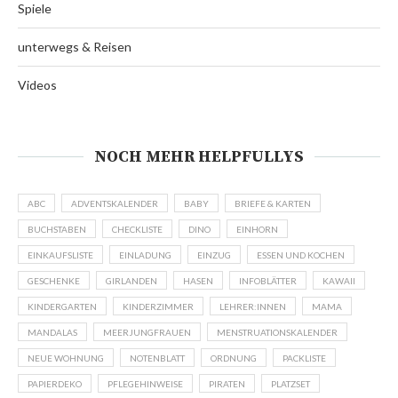
Spiele
unterwegs & Reisen
Videos
NOCH MEHR HELPFULLYS
ABC
ADVENTSKALENDER
BABY
BRIEFE & KARTEN
BUCHSTABEN
CHECKLISTE
DINO
EINHORN
EINKAUFSLISTE
EINLADUNG
EINZUG
ESSEN UND KOCHEN
GESCHENKE
GIRLANDEN
HASEN
INFOBLÄTTER
KAWAII
KINDERGARTEN
KINDERZIMMER
LEHRER:INNEN
MAMA
MANDALAS
MEERJUNGFRAUEN
MENSTRUATIONSKALENDER
NEUE WOHNUNG
NOTENBLATT
ORDNUNG
PACKLISTE
PAPIERDEKO
PFLEGEHINWEISE
PIRATEN
PLATZSET