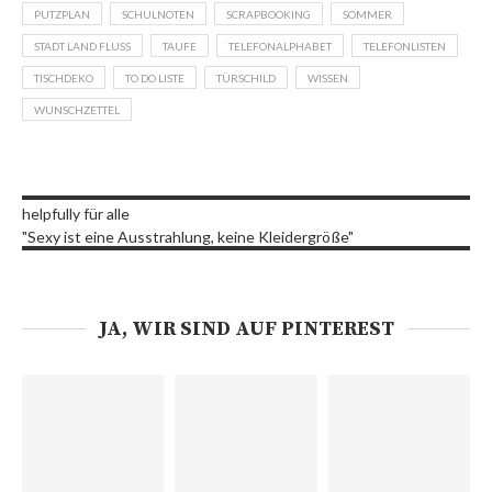
PUTZPLAN
SCHULNOTEN
SCRAPBOOKING
SOMMER
STADT LAND FLUSS
TAUFE
TELEFONALPHABET
TELEFONLISTEN
TISCHDEKO
TO DO LISTE
TÜRSCHILD
WISSEN
WUNSCHZETTEL
helpfully für alle
"Sexy ist eine Ausstrahlung, keine Kleidergröße"
JA, WIR SIND AUF PINTEREST