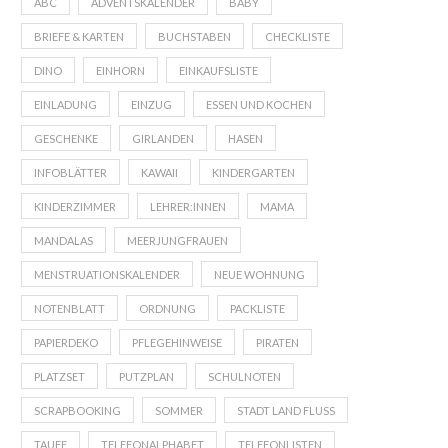
ABC
ADVENTSKALENDER
BABY
BRIEFE & KARTEN
BUCHSTABEN
CHECKLISTE
DINO
EINHORN
EINKAUFSLISTE
EINLADUNG
EINZUG
ESSEN UND KOCHEN
GESCHENKE
GIRLANDEN
HASEN
INFOBLÄTTER
KAWAII
KINDERGARTEN
KINDERZIMMER
LEHRER:INNEN
MAMA
MANDALAS
MEERJUNGFRAUEN
MENSTRUATIONSKALENDER
NEUE WOHNUNG
NOTENBLATT
ORDNUNG
PACKLISTE
PAPIERDEKO
PFLEGEHINWEISE
PIRATEN
PLATZSET
PUTZPLAN
SCHULNOTEN
SCRAPBOOKING
SOMMER
STADT LAND FLUSS
TAUFE
TELEFONALPHABET
TELEFONLISTEN