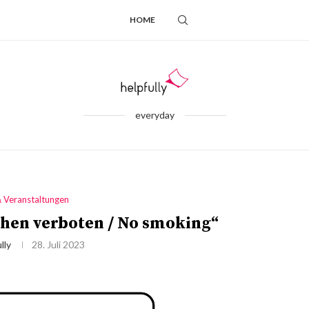
HOME
everyday
& Veranstaltungen
chen verboten / No smoking“
lly
28. Juli 2023