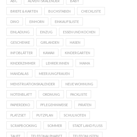
ABC
ADVENTSKALENDER
BABY
BRIEFE & KARTEN
BUCHSTABEN
CHECKLISTE
DINO
EINHORN
EINKAUFSLISTE
EINLADUNG
EINZUG
ESSEN UND KOCHEN
GESCHENKE
GIRLANDEN
HASEN
INFOBLÄTTER
KAWAII
KINDERGARTEN
KINDERZIMMER
LEHRER:INNEN
MAMA
MANDALAS
MEERJUNGFRAUEN
MENSTRUATIONSKALENDER
NEUE WOHNUNG
NOTENBLATT
ORDNUNG
PACKLISTE
PAPIERDEKO
PFLEGEHINWEISE
PIRATEN
PLATZSET
PUTZPLAN
SCHULNOTEN
SCRAPBOOKING
SOMMER
STADT LAND FLUSS
TAUFE
TELEFONALPHABET
TELEFONLISTEN