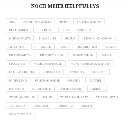
NOCH MEHR HELPFULLYS
ABC
ADVENTSKALENDER
BABY
BRIEFE & KARTEN
BUCHSTABEN
CHECKLISTE
DINO
EINHORN
EINKAUFSLISTE
EINLADUNG
EINZUG
ESSEN UND KOCHEN
GESCHENKE
GIRLANDEN
HASEN
INFOBLÄTTER
KAWAII
KINDERGARTEN
KINDERZIMMER
LEHRER:INNEN
MAMA
MANDALAS
MEERJUNGFRAUEN
MENSTRUATIONSKALENDER
NEUE WOHNUNG
NOTENBLATT
ORDNUNG
PACKLISTE
PAPIERDEKO
PFLEGEHINWEISE
PIRATEN
PLATZSET
PUTZPLAN
SCHULNOTEN
SCRAPBOOKING
SOMMER
STADT LAND FLUSS
TAUFE
TELEFONALPHABET
TELEFONLISTEN
TISCHDEKO
TO DO LISTE
TÜRSCHILD
WISSEN
WUNSCHZETTEL