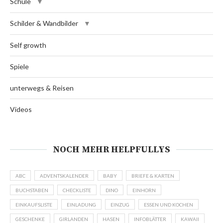
Schule
Schilder & Wandbilder
Self growth
Spiele
unterwegs & Reisen
Videos
NOCH MEHR HELPFULLYS
ABC
ADVENTSKALENDER
BABY
BRIEFE & KARTEN
BUCHSTABEN
CHECKLISTE
DINO
EINHORN
EINKAUFSLISTE
EINLADUNG
EINZUG
ESSEN UND KOCHEN
GESCHENKE
GIRLANDEN
HASEN
INFOBLÄTTER
KAWAII