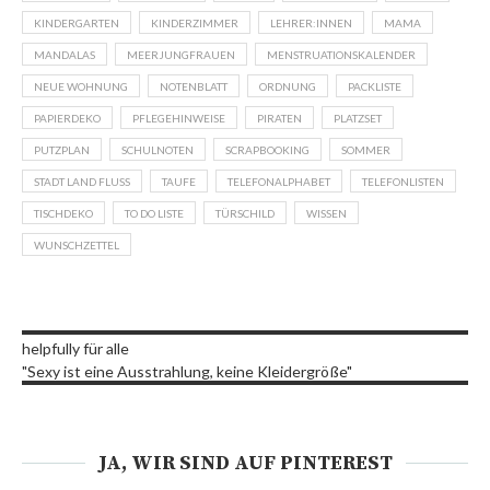
KINDERGARTEN
KINDERZIMMER
LEHRER:INNEN
MAMA
MANDALAS
MEERJUNGFRAUEN
MENSTRUATIONSKALENDER
NEUE WOHNUNG
NOTENBLATT
ORDNUNG
PACKLISTE
PAPIERDEKO
PFLEGEHINWEISE
PIRATEN
PLATZSET
PUTZPLAN
SCHULNOTEN
SCRAPBOOKING
SOMMER
STADT LAND FLUSS
TAUFE
TELEFONALPHABET
TELEFONLISTEN
TISCHDEKO
TO DO LISTE
TÜRSCHILD
WISSEN
WUNSCHZETTEL
helpfully für alle
"Sexy ist eine Ausstrahlung, keine Kleidergröße"
JA, WIR SIND AUF PINTEREST