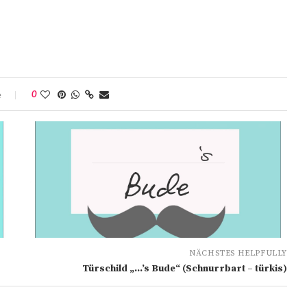
e
0
NÄCHSTES HELPFULLY
Türschild „…’s Bude“ (Schnurrbart – türkis)