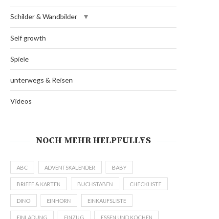
Schilder & Wandbilder
Self growth
Spiele
unterwegs & Reisen
Videos
NOCH MEHR HELPFULLYS
ABC
ADVENTSKALENDER
BABY
BRIEFE & KARTEN
BUCHSTABEN
CHECKLISTE
DINO
EINHORN
EINKAUFSLISTE
EINLADUNG
EINZUG
ESSEN UND KOCHEN