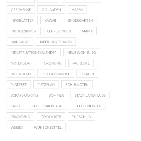
GESCHENKE
GIRLANDEN
HASEN
INFOBLÄTTER
KAWAII
KINDERGARTEN
KINDERZIMMER
LEHRER:INNEN
MAMA
MANDALAS
MEERJUNGFRAUEN
MENSTRUATIONSKALENDER
NEUE WOHNUNG
NOTENBLATT
ORDNUNG
PACKLISTE
PAPIERDEKO
PFLEGEHINWEISE
PIRATEN
PLATZSET
PUTZPLAN
SCHULNOTEN
SCRAPBOOKING
SOMMER
STADT LAND FLUSS
TAUFE
TELEFONALPHABET
TELEFONLISTEN
TISCHDEKO
TO DO LISTE
TÜRSCHILD
WISSEN
WUNSCHZETTEL