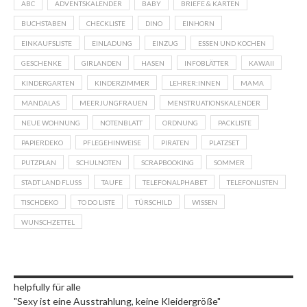
ABC
ADVENTSKALENDER
BABY
BRIEFE & KARTEN
BUCHSTABEN
CHECKLISTE
DINO
EINHORN
EINKAUFSLISTE
EINLADUNG
EINZUG
ESSEN UND KOCHEN
GESCHENKE
GIRLANDEN
HASEN
INFOBLÄTTER
KAWAII
KINDERGARTEN
KINDERZIMMER
LEHRER:INNEN
MAMA
MANDALAS
MEERJUNGFRAUEN
MENSTRUATIONSKALENDER
NEUE WOHNUNG
NOTENBLATT
ORDNUNG
PACKLISTE
PAPIERDEKO
PFLEGEHINWEISE
PIRATEN
PLATZSET
PUTZPLAN
SCHULNOTEN
SCRAPBOOKING
SOMMER
STADT LAND FLUSS
TAUFE
TELEFONALPHABET
TELEFONLISTEN
TISCHDEKO
TO DO LISTE
TÜRSCHILD
WISSEN
WUNSCHZETTEL
helpfully für alle
"Sexy ist eine Ausstrahlung, keine Kleidergröße"