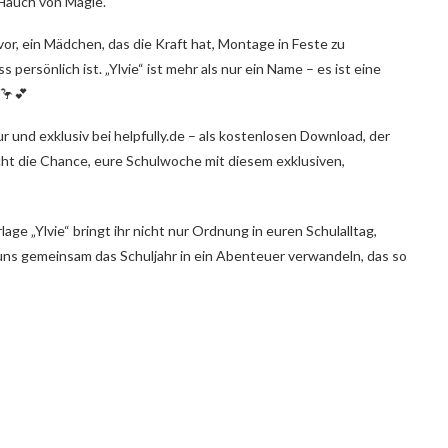
 Hauch von Magie.
vor, ein Mädchen, das die Kraft hat, Montage in Feste zu
persönlich ist. „Ylvie“ ist mehr als nur ein Name – es ist eine
 🦩💕
nur und exklusiv bei helpfully.de – als kostenlosen Download, der
cht die Chance, eure Schulwoche mit diesem exklusiven,
lage „Ylvie“ bringt ihr nicht nur Ordnung in euren Schulalltag,
 uns gemeinsam das Schuljahr in ein Abenteuer verwandeln, das so