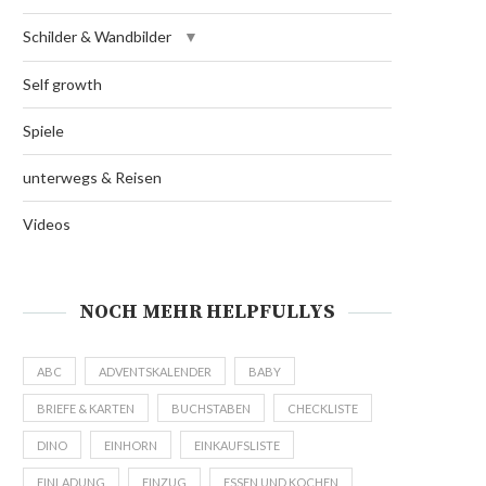
Schilder & Wandbilder
Self growth
Spiele
unterwegs & Reisen
Videos
NOCH MEHR HELPFULLYS
ABC
ADVENTSKALENDER
BABY
BRIEFE & KARTEN
BUCHSTABEN
CHECKLISTE
DINO
EINHORN
EINKAUFSLISTE
EINLADUNG
EINZUG
ESSEN UND KOCHEN