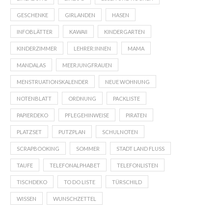
GESCHENKE
GIRLANDEN
HASEN
INFOBLÄTTER
KAWAII
KINDERGARTEN
KINDERZIMMER
LEHRER:INNEN
MAMA
MANDALAS
MEERJUNGFRAUEN
MENSTRUATIONSKALENDER
NEUE WOHNUNG
NOTENBLATT
ORDNUNG
PACKLISTE
PAPIERDEKO
PFLEGEHINWEISE
PIRATEN
PLATZSET
PUTZPLAN
SCHULNOTEN
SCRAPBOOKING
SOMMER
STADT LAND FLUSS
TAUFE
TELEFONALPHABET
TELEFONLISTEN
TISCHDEKO
TO DO LISTE
TÜRSCHILD
WISSEN
WUNSCHZETTEL