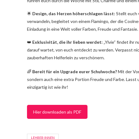
führen euch durch die Woche mit Stil, Charme und einem
🌟
Design, das Herzen höherschlagen lässt:
Stellt euch 
verwandeln, begleitet von einem Flamingo, der die Coolness 
Einladung in eine Welt voller Farben, Freude und Fantasie.
👑
Exklusivität, die ihr lieben werdet:
„Ylvie“ findet ihr 
darauf wartet, von euch entdeckt zu werden. Verpasst ni
zauberhaften Helferlein zu verschönern.
🌈
Bereit für ein Upgrade eurer Schulwoche?
Mit der Vor
sondern auch eine extra Portion Freude und Farbe. Lasst
einzigartig ist wie ihr!
Hier downloaden als PDF
LEHRER:INNEN