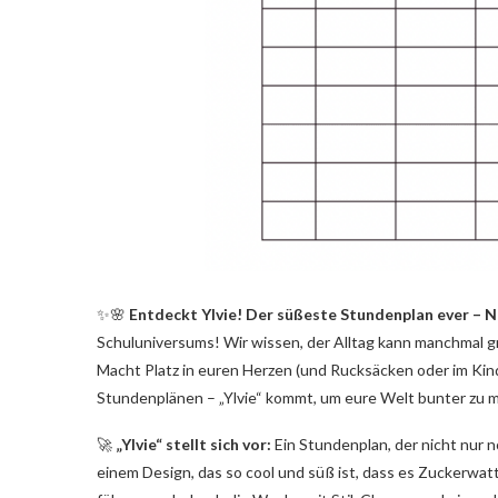
✨🌸
Entdeckt Ylvie! Der süßeste Stundenplan ever – Nu
Schuluniversums! Wir wissen, der Alltag kann manchmal gr
Macht Platz in euren Herzen (und Rucksäcken oder im Ki
Stundenplänen – „Ylvie“ kommt, um eure Welt bunter zu 
🚀
„Ylvie“ stellt sich vor:
Ein Stundenplan, der nicht nur 
einem Design, das so cool und süß ist, dass es Zuckerwatt