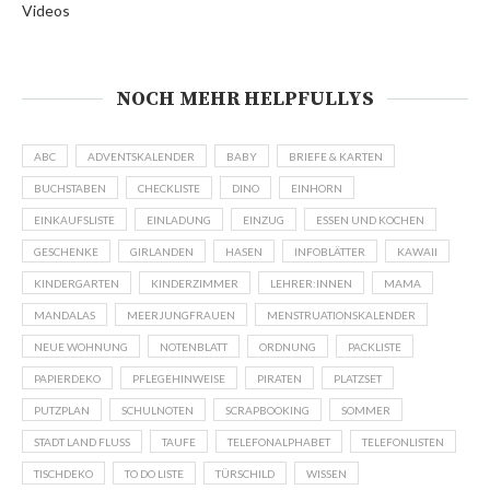
Videos
NOCH MEHR HELPFULLYS
ABC
ADVENTSKALENDER
BABY
BRIEFE & KARTEN
BUCHSTABEN
CHECKLISTE
DINO
EINHORN
EINKAUFSLISTE
EINLADUNG
EINZUG
ESSEN UND KOCHEN
GESCHENKE
GIRLANDEN
HASEN
INFOBLÄTTER
KAWAII
KINDERGARTEN
KINDERZIMMER
LEHRER:INNEN
MAMA
MANDALAS
MEERJUNGFRAUEN
MENSTRUATIONSKALENDER
NEUE WOHNUNG
NOTENBLATT
ORDNUNG
PACKLISTE
PAPIERDEKO
PFLEGEHINWEISE
PIRATEN
PLATZSET
PUTZPLAN
SCHULNOTEN
SCRAPBOOKING
SOMMER
STADT LAND FLUSS
TAUFE
TELEFONALPHABET
TELEFONLISTEN
TISCHDEKO
TO DO LISTE
TÜRSCHILD
WISSEN