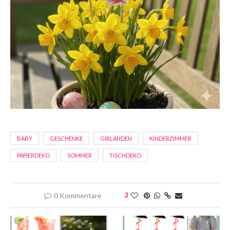
BABY
GESCHENKE
GIRLANDEN
KINDERZIMMER
PAPIERDEKO
SOMMER
TISCHDEKO
0 Kommentare
3