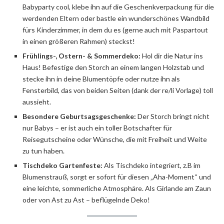
Babyparty cool, klebe ihn auf die Geschenkverpackung für die
werdenden Eltern oder bastle ein wunderschönes Wandbild
fürs Kinderzimmer, in dem du es (gerne auch mit Paspartout
in einen größeren Rahmen) steckst!
Frühlings-, Ostern- & Sommerdeko:
Hol dir die Natur ins
Haus! Befestige den Storch an einem langen Holzstab und
stecke ihn in deine Blumentöpfe oder nutze ihn als
Fensterbild, das von beiden Seiten (dank der re/li Vorlage) toll
aussieht.
Besondere Geburtsagsgeschenke:
Der Storch bringt nicht
nur Babys – er ist auch ein toller Botschafter für
Reisegutscheine oder Wünsche, die mit Freiheit und Weite
zu tun haben.
Tischdeko Gartenfeste:
Als Tischdeko integriert, z.B im
Blumenstrauß, sorgt er sofort für diesen „Aha-Moment“ und
eine leichte, sommerliche Atmosphäre. Als Girlande am Zaun
oder von Ast zu Ast – beflügelnde Deko!