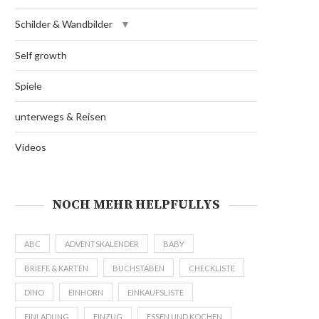
Schilder & Wandbilder
Self growth
Spiele
unterwegs & Reisen
Videos
NOCH MEHR HELPFULLYS
ABC
ADVENTSKALENDER
BABY
BRIEFE & KARTEN
BUCHSTABEN
CHECKLISTE
DINO
EINHORN
EINKAUFSLISTE
EINLADUNG
EINZUG
ESSEN UND KOCHEN