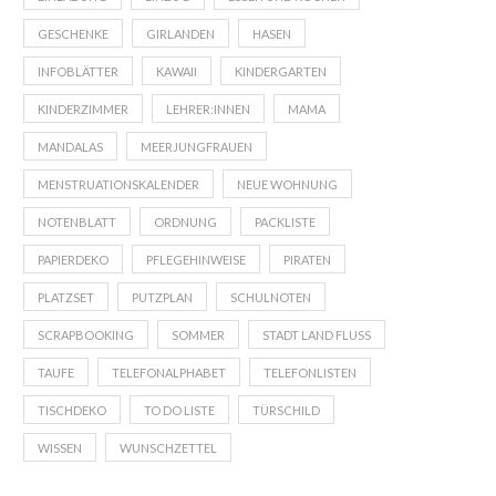
GESCHENKE
GIRLANDEN
HASEN
INFOBLÄTTER
KAWAII
KINDERGARTEN
KINDERZIMMER
LEHRER:INNEN
MAMA
MANDALAS
MEERJUNGFRAUEN
MENSTRUATIONSKALENDER
NEUE WOHNUNG
NOTENBLATT
ORDNUNG
PACKLISTE
PAPIERDEKO
PFLEGEHINWEISE
PIRATEN
PLATZSET
PUTZPLAN
SCHULNOTEN
SCRAPBOOKING
SOMMER
STADT LAND FLUSS
TAUFE
TELEFONALPHABET
TELEFONLISTEN
TISCHDEKO
TO DO LISTE
TÜRSCHILD
WISSEN
WUNSCHZETTEL