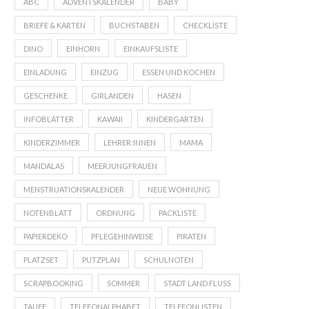
ABC
ADVENTSKALENDER
BABY
BRIEFE & KARTEN
BUCHSTABEN
CHECKLISTE
DINO
EINHORN
EINKAUFSLISTE
EINLADUNG
EINZUG
ESSEN UND KOCHEN
GESCHENKE
GIRLANDEN
HASEN
INFOBLÄTTER
KAWAII
KINDERGARTEN
KINDERZIMMER
LEHRER:INNEN
MAMA
MANDALAS
MEERJUNGFRAUEN
MENSTRUATIONSKALENDER
NEUE WOHNUNG
NOTENBLATT
ORDNUNG
PACKLISTE
PAPIERDEKO
PFLEGEHINWEISE
PIRATEN
PLATZSET
PUTZPLAN
SCHULNOTEN
SCRAPBOOKING
SOMMER
STADT LAND FLUSS
TAUFE
TELEFONALPHABET
TELEFONLISTEN