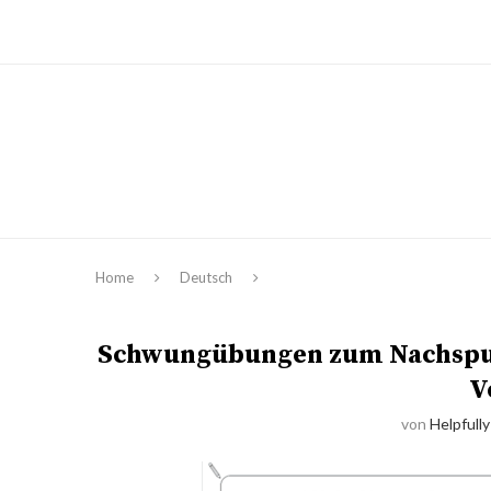
Home
Deutsch
Schwungübungen zum Nachspure
V
von
Helpfully