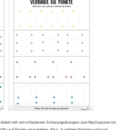
eitsblatt mit verschiedenen Schwungübungen zum Nachspuren ist
 Stift und Papier umzugehen. Also, 2-seitige Vorlage ruckzuck