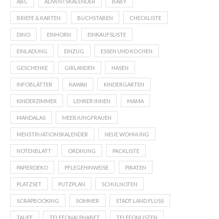
ABC
ADVENTSKALENDER
BABY
BRIEFE & KARTEN
BUCHSTABEN
CHECKLISTE
DINO
EINHORN
EINKAUFSLISTE
EINLADUNG
EINZUG
ESSEN UND KOCHEN
GESCHENKE
GIRLANDEN
HASEN
INFOBLÄTTER
KAWAII
KINDERGARTEN
KINDERZIMMER
LEHRER:INNEN
MAMA
MANDALAS
MEERJUNGFRAUEN
MENSTRUATIONSKALENDER
NEUE WOHNUNG
NOTENBLATT
ORDNUNG
PACKLISTE
PAPIERDEKO
PFLEGEHINWEISE
PIRATEN
PLATZSET
PUTZPLAN
SCHULNOTEN
SCRAPBOOKING
SOMMER
STADT LAND FLUSS
TAUFE
TELEFONALPHABET
TELEFONLISTEN