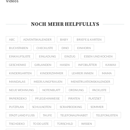
Videos
NOCH MEHR HELPFULLYS
ABC
ADVENTSKALENDER
BABY
BRIEFE & KARTEN
BUCHSTABEN
CHECKLISTE
DINO
EINHORN
EINKAUFSLISTE
EINLADUNG
EINZUG
ESSEN UND KOCHEN
GESCHENKE
GIRLANDEN
HASEN
INFOBLÄTTER
KAWAII
KINDERGARTEN
KINDERZIMMER
LEHRER:INNEN
MAMA
MANDALAS
MEERJUNGFRAUEN
MENSTRUATIONSKALENDER
NEUE WOHNUNG
NOTENBLATT
ORDNUNG
PACKLISTE
PAPIERDEKO
PFLEGEHINWEISE
PIRATEN
PLATZSET
PUTZPLAN
SCHULNOTEN
SCRAPBOOKING
SOMMER
STADT LAND FLUSS
TAUFE
TELEFONALPHABET
TELEFONLISTEN
TISCHDEKO
TO DO LISTE
TÜRSCHILD
WISSEN