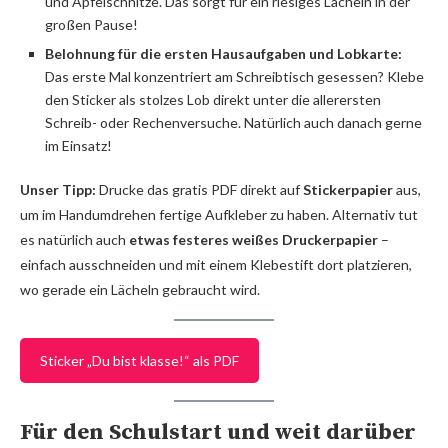
und Apfelschnitze. Das sorgt für ein riesiges Lächeln in der
großen Pause!
Belohnung für die ersten Hausaufgaben und Lobkarte:
Das erste Mal konzentriert am Schreibtisch gesessen? Klebe
den Sticker als stolzes Lob direkt unter die allerersten
Schreib- oder Rechenversuche. Natürlich auch danach gerne
im Einsatz!
Unser Tipp:
Drucke das gratis PDF direkt auf
Stickerpapier
aus,
um im Handumdrehen fertige Aufkleber zu haben. Alternativ tut
es natürlich auch
etwas festeres weißes Druckerpapier
–
einfach ausschneiden und mit einem Klebestift dort platzieren,
wo gerade ein Lächeln gebraucht wird.
Sticker „Du bist klasse!“ als PDF
Für den Schulstart und weit darüber