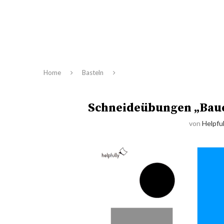
Home
Basteln
Schneideübungen „Baue
von
Helpful