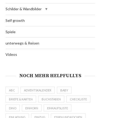
Schilder & Wandbilder
Self growth
Spiele
unterwegs & Reisen
Videos
NOCH MEHR HELPFULLYS
ABC
ADVENTSKALENDER
BABY
BRIEFE & KARTEN
BUCHSTABEN
CHECKLISTE
DINO
EINHORN
EINKAUFSLISTE
EINLADUNG
EINZUG
ESSEN UND KOCHEN