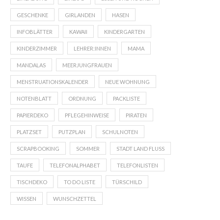
GESCHENKE
GIRLANDEN
HASEN
INFOBLÄTTER
KAWAII
KINDERGARTEN
KINDERZIMMER
LEHRER:INNEN
MAMA
MANDALAS
MEERJUNGFRAUEN
MENSTRUATIONSKALENDER
NEUE WOHNUNG
NOTENBLATT
ORDNUNG
PACKLISTE
PAPIERDEKO
PFLEGEHINWEISE
PIRATEN
PLATZSET
PUTZPLAN
SCHULNOTEN
SCRAPBOOKING
SOMMER
STADT LAND FLUSS
TAUFE
TELEFONALPHABET
TELEFONLISTEN
TISCHDEKO
TO DO LISTE
TÜRSCHILD
WISSEN
WUNSCHZETTEL