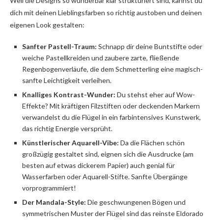
Weil die Designs so wunderbar klar strukturiert sind, kannst du
dich mit deinen Lieblingsfarben so richtig austoben und deinen
eigenen Look gestalten:
Sanfter Pastell-Traum:
Schnapp dir deine Buntstifte oder
weiche Pastellkreiden und zaubere zarte, fließende
Regenbogenverläufe, die dem Schmetterling eine magisch-
sanfte Leichtigkeit verleihen.
Knalliges Kontrast-Wunder:
Du stehst eher auf Wow-
Effekte? Mit kräftigen Filzstiften oder deckenden Markern
verwandelst du die Flügel in ein farbintensives Kunstwerk,
das richtig Energie versprüht.
Künstlerischer Aquarell-Vibe:
Da die Flächen schön
großzügig gestaltet sind, eignen sich die Ausdrucke (am
besten auf etwas dickerem Papier) auch genial für
Wasserfarben oder Aquarell-Stifte. Sanfte Übergänge
vorprogrammiert!
Der Mandala-Style:
Die geschwungenen Bögen und
symmetrischen Muster der Flügel sind das reinste Eldorado