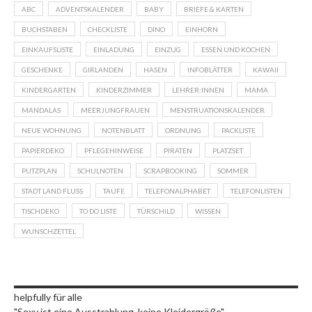
ABC
ADVENTSKALENDER
BABY
BRIEFE & KARTEN
BUCHSTABEN
CHECKLISTE
DINO
EINHORN
EINKAUFSLISTE
EINLADUNG
EINZUG
ESSEN UND KOCHEN
GESCHENKE
GIRLANDEN
HASEN
INFOBLÄTTER
KAWAII
KINDERGARTEN
KINDERZIMMER
LEHRER:INNEN
MAMA
MANDALAS
MEERJUNGFRAUEN
MENSTRUATIONSKALENDER
NEUE WOHNUNG
NOTENBLATT
ORDNUNG
PACKLISTE
PAPIERDEKO
PFLEGEHINWEISE
PIRATEN
PLATZSET
PUTZPLAN
SCHULNOTEN
SCRAPBOOKING
SOMMER
STADT LAND FLUSS
TAUFE
TELEFONALPHABET
TELEFONLISTEN
TISCHDEKO
TO DO LISTE
TÜRSCHILD
WISSEN
WUNSCHZETTEL
helpfully für alle
"Sexy ist eine Ausstrahlung, keine Kleidergröße"