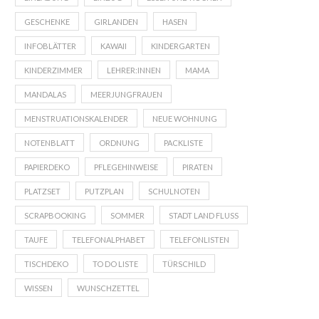
GESCHENKE
GIRLANDEN
HASEN
INFOBLÄTTER
KAWAII
KINDERGARTEN
KINDERZIMMER
LEHRER:INNEN
MAMA
MANDALAS
MEERJUNGFRAUEN
MENSTRUATIONSKALENDER
NEUE WOHNUNG
NOTENBLATT
ORDNUNG
PACKLISTE
PAPIERDEKO
PFLEGEHINWEISE
PIRATEN
PLATZSET
PUTZPLAN
SCHULNOTEN
SCRAPBOOKING
SOMMER
STADT LAND FLUSS
TAUFE
TELEFONALPHABET
TELEFONLISTEN
TISCHDEKO
TO DO LISTE
TÜRSCHILD
WISSEN
WUNSCHZETTEL