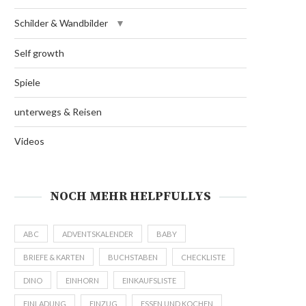
Schilder & Wandbilder
Self growth
Spiele
unterwegs & Reisen
Videos
NOCH MEHR HELPFULLYS
ABC
ADVENTSKALENDER
BABY
BRIEFE & KARTEN
BUCHSTABEN
CHECKLISTE
DINO
EINHORN
EINKAUFSLISTE
EINLADUNG
EINZUG
ESSEN UND KOCHEN