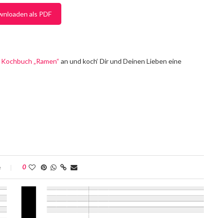
wnloaden als PDF
s
Kochbuch „Ramen“
an und koch‘ Dir und Deinen Lieben eine
e
0