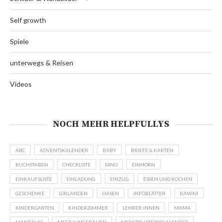
Self growth
Spiele
unterwegs & Reisen
Videos
NOCH MEHR HELPFULLYS
ABC
ADVENTSKALENDER
BABY
BRIEFE & KARTEN
BUCHSTABEN
CHECKLISTE
DINO
EINHORN
EINKAUFSLISTE
EINLADUNG
EINZUG
ESSEN UND KOCHEN
GESCHENKE
GIRLANDEN
HASEN
INFOBLÄTTER
KAWAII
KINDERGARTEN
KINDERZIMMER
LEHRER:INNEN
MAMA