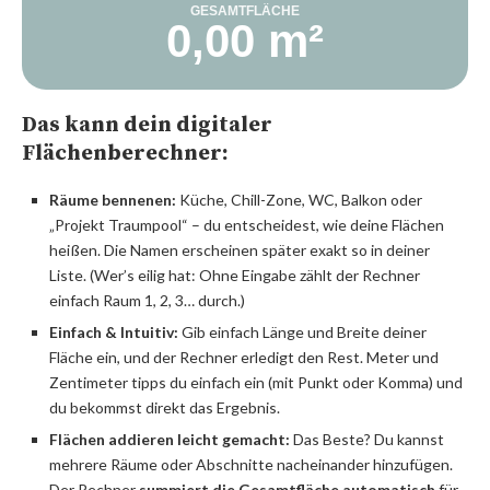
GESAMTFLÄCHE
0,00
m²
Das kann dein digitaler
Flächenberechner:
Räume bennenen:
Küche, Chill-Zone, WC, Balkon oder
„Projekt Traumpool“ – du entscheidest, wie deine Flächen
heißen. Die Namen erscheinen später exakt so in deiner
Liste. (Wer’s eilig hat: Ohne Eingabe zählt der Rechner
einfach Raum 1, 2, 3… durch.)
Einfach & Intuitiv:
Gib einfach Länge und Breite deiner
Fläche ein, und der Rechner erledigt den Rest. Meter und
Zentimeter tipps du einfach ein (mit Punkt oder Komma) und
du bekommst direkt das Ergebnis.
Flächen addieren leicht gemacht:
Das Beste? Du kannst
mehrere Räume oder Abschnitte nacheinander hinzufügen.
Der Rechner
summiert die Gesamtfläche automatisch
für