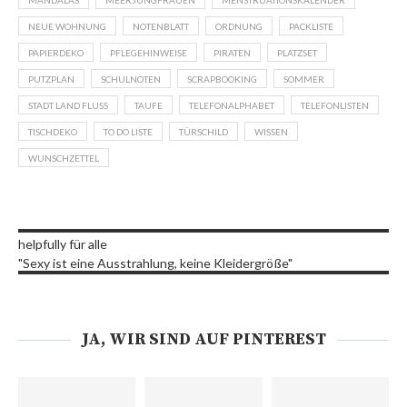
MANDALAS
MEERJUNGFRAUEN
MENSTRUATIONSKALENDER
NEUE WOHNUNG
NOTENBLATT
ORDNUNG
PACKLISTE
PAPIERDEKO
PFLEGEHINWEISE
PIRATEN
PLATZSET
PUTZPLAN
SCHULNOTEN
SCRAPBOOKING
SOMMER
STADT LAND FLUSS
TAUFE
TELEFONALPHABET
TELEFONLISTEN
TISCHDEKO
TO DO LISTE
TÜRSCHILD
WISSEN
WUNSCHZETTEL
helpfully für alle
"Sexy ist eine Ausstrahlung, keine Kleidergröße"
JA, WIR SIND AUF PINTEREST