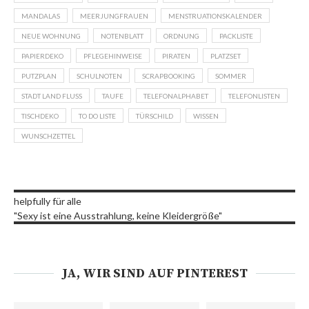
MANDALAS
MEERJUNGFRAUEN
MENSTRUATIONSKALENDER
NEUE WOHNUNG
NOTENBLATT
ORDNUNG
PACKLISTE
PAPIERDEKO
PFLEGEHINWEISE
PIRATEN
PLATZSET
PUTZPLAN
SCHULNOTEN
SCRAPBOOKING
SOMMER
STADT LAND FLUSS
TAUFE
TELEFONALPHABET
TELEFONLISTEN
TISCHDEKO
TO DO LISTE
TÜRSCHILD
WISSEN
WUNSCHZETTEL
helpfully für alle
"Sexy ist eine Ausstrahlung, keine Kleidergröße"
JA, WIR SIND AUF PINTEREST