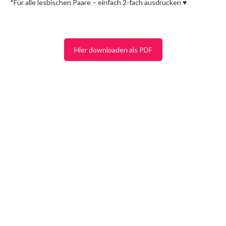
*Für alle lesbischen Paare – einfach 2-fach ausdrucken ♥
Hier downloaden als PDF