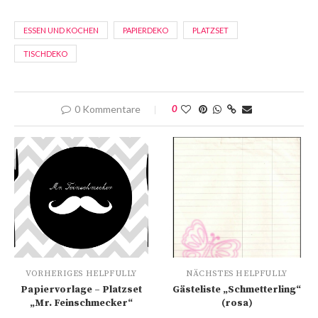
ESSEN UND KOCHEN
PAPIERDEKO
PLATZSET
TISCHDEKO
0 Kommentare
0
VORHERIGES HELPFULLY
NÄCHSTES HELPFULLY
Papiervorlage – Platzset
Gästeliste „Schmetterling“
„Mr. Feinschmecker“
(rosa)