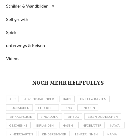
Schilder & Wandbilder
Self growth
Spiele
unterwegs & Reisen
Videos
NOCH MEHR HELPFULLYS
ABC
ADVENTSKALENDER
BABY
BRIEFE & KARTEN
BUCHSTABEN
CHECKLISTE
DINO
EINHORN
EINKAUFSLISTE
EINLADUNG
EINZUG
ESSEN UND KOCHEN
GESCHENKE
GIRLANDEN
HASEN
INFOBLÄTTER
KAWAII
KINDERGARTEN
KINDERZIMMER
LEHRER:INNEN
MAMA