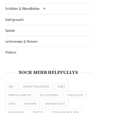
Schilder & Wandbilder
Self growth
Spiele
unterwegs & Reisen
Videos
NOCH MEHR HELPFULLYS
ABC
ADVENTSKALENDER
BABY
BRIEFE & KARTEN
BUCHSTABEN
CHECKLISTE
DINO
EINHORN
EINKAUFSLISTE
EINLADUNG
EINZUG
ESSEN UND KOCHEN