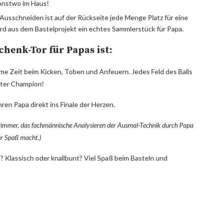
sonstwo im Haus!
sschneiden ist auf der Rückseite jede Menge Platz für eine
rd aus dem Bastelprojekt ein echtes Sammlerstück für Papa.
henk-Tor für Papas ist:
ame Zeit beim Kicken, Toben und Anfeuern. Jedes Feld des Balls
luter Champion!
en Papa direkt ins Finale der Herzen.
ohnzimmer, das fachmännische Analysieren der Ausmal-Technik durch Papa
hr Spaß macht.)
 Klassisch oder knallbunt? Viel Spaß beim Basteln und