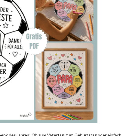
henk des Jahres! Ob zum Vatertag, zum Geburtstag oder einfach