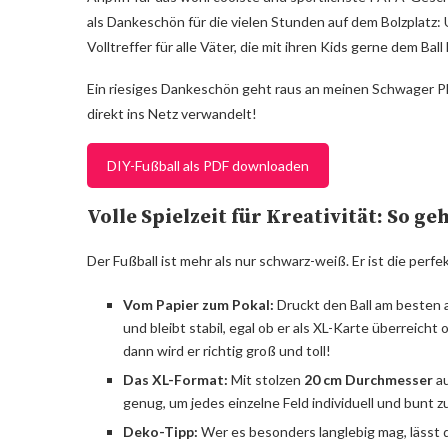
als Dankeschön für die vielen Stunden auf dem Bolzplatz:
Volltreffer für alle Väter, die mit ihren Kids gerne dem Bal
Ein riesiges Dankeschön geht raus an meinen Schwager Phi
direkt ins Netz verwandelt!
DIY-Fußball als PDF downloaden
Volle Spielzeit für Kreativität: So geh
Der Fußball ist mehr als nur schwarz-weiß. Er ist die per
Vom Papier zum Pokal:
Druckt den Ball am besten 
und bleibt stabil, egal ob er als XL-Karte überreic
dann wird er richtig groß und toll!
Das XL-Format:
Mit stolzen
20 cm Durchmesser
au
genug, um jedes einzelne Feld individuell und bunt z
Deko-Tipp:
Wer es besonders langlebig mag, lässt 