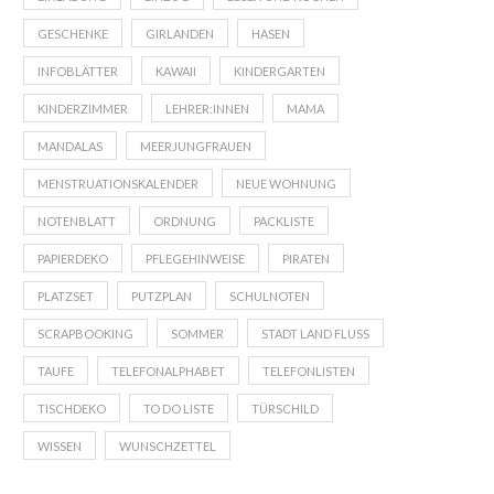
GESCHENKE
GIRLANDEN
HASEN
INFOBLÄTTER
KAWAII
KINDERGARTEN
KINDERZIMMER
LEHRER:INNEN
MAMA
MANDALAS
MEERJUNGFRAUEN
MENSTRUATIONSKALENDER
NEUE WOHNUNG
NOTENBLATT
ORDNUNG
PACKLISTE
PAPIERDEKO
PFLEGEHINWEISE
PIRATEN
PLATZSET
PUTZPLAN
SCHULNOTEN
SCRAPBOOKING
SOMMER
STADT LAND FLUSS
TAUFE
TELEFONALPHABET
TELEFONLISTEN
TISCHDEKO
TO DO LISTE
TÜRSCHILD
WISSEN
WUNSCHZETTEL