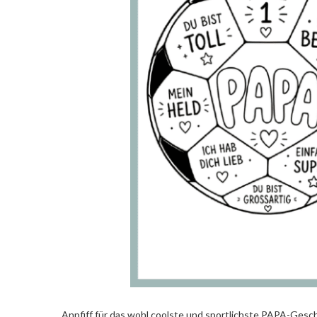
Anpfiff für das wohl coolste und sportlichste PAPA-Gesc