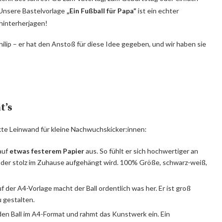
 Unsere Bastelvorlage
„Ein Fußball für Papa“
ist ein echter
l hinterherjagen!
lip – er hat den Anstoß für diese Idee gegeben, und wir haben sie
t’s
fekte Leinwand für kleine Nachwuchskicker:innen:
auf
etwas festerem Papier
aus. So fühlt er sich hochwertiger an
ht oder stolz im Zuhause aufgehängt wird. 100% Größe, schwarz-weiß,
f der A4-Vorlage macht der Ball ordentlich was her. Er ist groß
u gestalten.
den Ball im A4-Format und rahmt das Kunstwerk ein. Ein