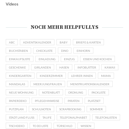
Videos
NOCH MEHR HELPFULLYS
ABC
ADVENTSKALENDER
BABY
BRIEFE & KARTEN
BUCHSTABEN
CHECKLISTE
DINO
EINHORN
EINKAUFSLISTE
EINLADUNG
EINZUG
ESSEN UND KOCHEN
GESCHENKE
GIRLANDEN
HASEN
INFOBLÄTTER
KAWAII
KINDERGARTEN
KINDERZIMMER
LEHRER:INNEN
MAMA
MANDALAS
MEERJUNGFRAUEN
MENSTRUATIONSKALENDER
NEUE WOHNUNG
NOTENBLATT
ORDNUNG
PACKLISTE
PAPIERDEKO
PFLEGEHINWEISE
PIRATEN
PLATZSET
PUTZPLAN
SCHULNOTEN
SCRAPBOOKING
SOMMER
STADT LAND FLUSS
TAUFE
TELEFONALPHABET
TELEFONLISTEN
TISCHDEKO
TO DO LISTE
TÜRSCHILD
WISSEN