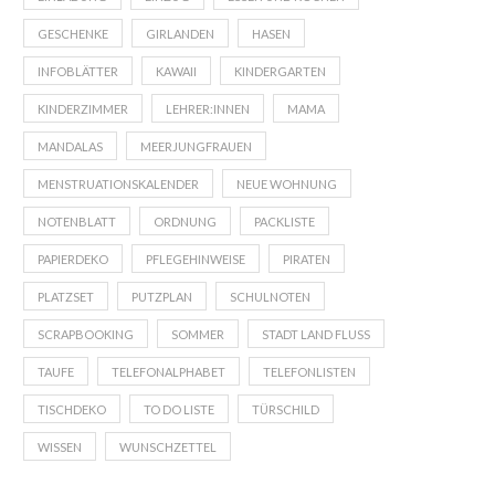
GESCHENKE
GIRLANDEN
HASEN
INFOBLÄTTER
KAWAII
KINDERGARTEN
KINDERZIMMER
LEHRER:INNEN
MAMA
MANDALAS
MEERJUNGFRAUEN
MENSTRUATIONSKALENDER
NEUE WOHNUNG
NOTENBLATT
ORDNUNG
PACKLISTE
PAPIERDEKO
PFLEGEHINWEISE
PIRATEN
PLATZSET
PUTZPLAN
SCHULNOTEN
SCRAPBOOKING
SOMMER
STADT LAND FLUSS
TAUFE
TELEFONALPHABET
TELEFONLISTEN
TISCHDEKO
TO DO LISTE
TÜRSCHILD
WISSEN
WUNSCHZETTEL