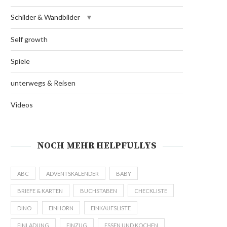
Schilder & Wandbilder
Self growth
Spiele
unterwegs & Reisen
Videos
NOCH MEHR HELPFULLYS
ABC
ADVENTSKALENDER
BABY
BRIEFE & KARTEN
BUCHSTABEN
CHECKLISTE
DINO
EINHORN
EINKAUFSLISTE
EINLADUNG
EINZUG
ESSEN UND KOCHEN