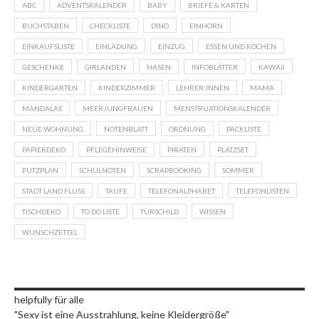
ABC
ADVENTSKALENDER
BABY
BRIEFE & KARTEN
BUCHSTABEN
CHECKLISTE
DINO
EINHORN
EINKAUFSLISTE
EINLADUNG
EINZUG
ESSEN UND KOCHEN
GESCHENKE
GIRLANDEN
HASEN
INFOBLÄTTER
KAWAII
KINDERGARTEN
KINDERZIMMER
LEHRER:INNEN
MAMA
MANDALAS
MEERJUNGFRAUEN
MENSTRUATIONSKALENDER
NEUE WOHNUNG
NOTENBLATT
ORDNUNG
PACKLISTE
PAPIERDEKO
PFLEGEHINWEISE
PIRATEN
PLATZSET
PUTZPLAN
SCHULNOTEN
SCRAPBOOKING
SOMMER
STADT LAND FLUSS
TAUFE
TELEFONALPHABET
TELEFONLISTEN
TISCHDEKO
TO DO LISTE
TÜRSCHILD
WISSEN
WUNSCHZETTEL
helpfully für alle
"Sexy ist eine Ausstrahlung, keine Kleidergröße"