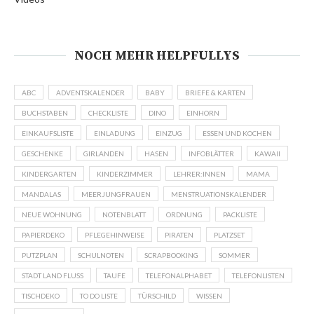
NOCH MEHR HELPFULLYS
ABC
ADVENTSKALENDER
BABY
BRIEFE & KARTEN
BUCHSTABEN
CHECKLISTE
DINO
EINHORN
EINKAUFSLISTE
EINLADUNG
EINZUG
ESSEN UND KOCHEN
GESCHENKE
GIRLANDEN
HASEN
INFOBLÄTTER
KAWAII
KINDERGARTEN
KINDERZIMMER
LEHRER:INNEN
MAMA
MANDALAS
MEERJUNGFRAUEN
MENSTRUATIONSKALENDER
NEUE WOHNUNG
NOTENBLATT
ORDNUNG
PACKLISTE
PAPIERDEKO
PFLEGEHINWEISE
PIRATEN
PLATZSET
PUTZPLAN
SCHULNOTEN
SCRAPBOOKING
SOMMER
STADT LAND FLUSS
TAUFE
TELEFONALPHABET
TELEFONLISTEN
TISCHDEKO
TO DO LISTE
TÜRSCHILD
WISSEN