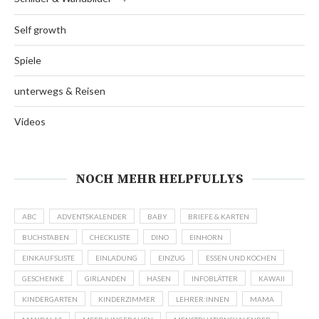
Self growth
Spiele
unterwegs & Reisen
Videos
NOCH MEHR HELPFULLYS
ABC
ADVENTSKALENDER
BABY
BRIEFE & KARTEN
BUCHSTABEN
CHECKLISTE
DINO
EINHORN
EINKAUFSLISTE
EINLADUNG
EINZUG
ESSEN UND KOCHEN
GESCHENKE
GIRLANDEN
HASEN
INFOBLÄTTER
KAWAII
KINDERGARTEN
KINDERZIMMER
LEHRER:INNEN
MAMA