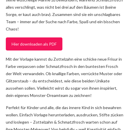
alles verschlingt, was nicht bei drei auf den Bäumen ist (keine
Sorge, er kaut auch brav). Zusammen sind sie ein unschlagbares
Team – immer auf der Suche nach Farbe, Spaß und ein bisschen
Chaos!
Hier downloaden als PDF
Mit der Vorlage kannst du Zottelzahn eine schicke neue Frisur in
Farbe verpassen oder Schmatzfrosch in den buntesten Frosch
der Welt verwandeln. Ob knallige Farben, verrückte Muster oder
Glitzerstaub – du entscheidest, wie diese beiden Unikate
aussehen sollen. Vielleicht wirst du sogar von ihnen inspiriert,
dein eigenes Monster-Dreamteam zu zeichnen!
Perfekt für Kinder und alle, die das innere Kind in sich bewahren
wollen. Einfach Vorlage herunterladen, ausdrucken, Stifte zücken
und loslegen – Zottelzahn & Schmatzfrosch warten schon auf
ihre Monster-Makeover! Von helpfully – weil Kreativität einfach