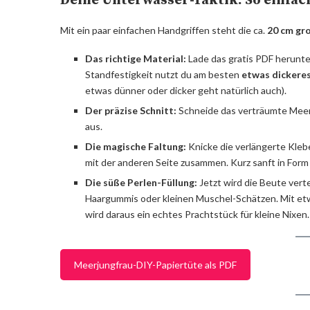
Deine Unterwasser-Taktik: So einfach
Mit ein paar einfachen Handgriffen steht die ca.
20 cm gr
Das richtige Material:
Lade das gratis PDF herunte
Standfestigkeit nutzt du am besten
etwas dickeres
etwas dünner oder dicker geht natürlich auch).
Der präzise Schnitt:
Schneide das verträumte Meer
aus.
Die magische Faltung:
Knicke die verlängerte Klebe
mit der anderen Seite zusammen. Kurz sanft in For
Die süße Perlen-Füllung:
Jetzt wird die Beute verte
Haargummis oder kleinen Muschel-Schätzen. Mit etwa
wird daraus ein echtes Prachtstück für kleine Nixen.
Meerjungfrau-DIY-Papiertüte als PDF