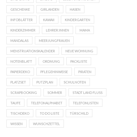
GESCHENKE
GIRLANDEN
HASEN
INFOBLÄTTER
KAWAII
KINDERGARTEN
KINDERZIMMER
LEHRER:INNEN
MAMA
MANDALAS
MEERJUNGFRAUEN
MENSTRUATIONSKALENDER
NEUE WOHNUNG
NOTENBLATT
ORDNUNG
PACKLISTE
PAPIERDEKO
PFLEGEHINWEISE
PIRATEN
PLATZSET
PUTZPLAN
SCHULNOTEN
SCRAPBOOKING
SOMMER
STADT LAND FLUSS
TAUFE
TELEFONALPHABET
TELEFONLISTEN
TISCHDEKO
TO DO LISTE
TÜRSCHILD
WISSEN
WUNSCHZETTEL