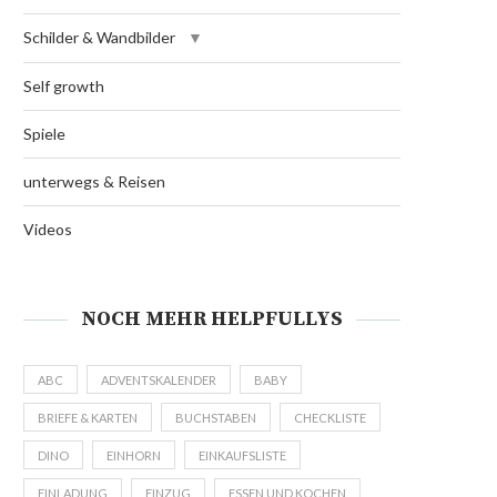
Schilder & Wandbilder
Self growth
Spiele
unterwegs & Reisen
Videos
NOCH MEHR HELPFULLYS
ABC
ADVENTSKALENDER
BABY
BRIEFE & KARTEN
BUCHSTABEN
CHECKLISTE
DINO
EINHORN
EINKAUFSLISTE
EINLADUNG
EINZUG
ESSEN UND KOCHEN