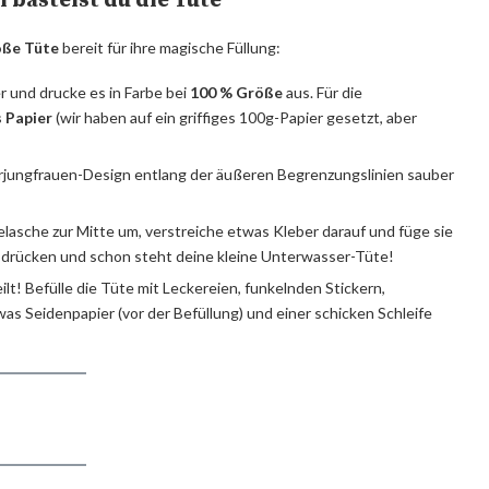
 bastelst du die Tüte
oße Tüte
bereit für ihre magische Füllung:
r und drucke es in Farbe bei
100 % Größe
aus. Für die
 Papier
(wir haben auf ein griffiges 100g-Papier gesetzt, aber
jungfrauen-Design entlang der äußeren Begrenzungslinien sauber
lasche zur Mitte um, verstreiche etwas Kleber darauf und füge sie
m drücken und schon steht deine kleine Unterwasser-Tüte!
ilt! Befülle die Tüte mit Leckereien, funkelnden Stickern,
s Seidenpapier (vor der Befüllung) und einer schicken Schleife