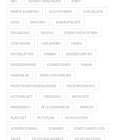
ABC
ADVENTSKALENDER
BABY
BRIEFE & KARTEN
BUCHSTABEN
CHECKLISTE
DINO
EINHORN
EINKAUFSLISTE
EINLADUNG
EINZUG
ESSEN UND KOCHEN
GESCHENKE
GIRLANDEN
HASEN
INFOBLÄTTER
KAWAII
KINDERGARTEN
KINDERZIMMER
LEHRER:INNEN
MAMA
MANDALAS
MEERJUNGFRAUEN
MENSTRUATIONSKALENDER
NEUE WOHNUNG
NOTENBLATT
ORDNUNG
PACKLISTE
PAPIERDEKO
PFLEGEHINWEISE
PIRATEN
PLATZSET
PUTZPLAN
SCHULNOTEN
SCRAPBOOKING
SOMMER
STADT LAND FLUSS
TAUFE
TELEFONALPHABET
TELEFONLISTEN