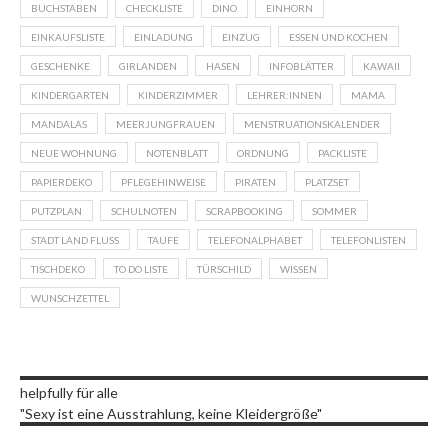
BUCHSTABEN
CHECKLISTE
DINO
EINHORN
EINKAUFSLISTE
EINLADUNG
EINZUG
ESSEN UND KOCHEN
GESCHENKE
GIRLANDEN
HASEN
INFOBLÄTTER
KAWAII
KINDERGARTEN
KINDERZIMMER
LEHRER:INNEN
MAMA
MANDALAS
MEERJUNGFRAUEN
MENSTRUATIONSKALENDER
NEUE WOHNUNG
NOTENBLATT
ORDNUNG
PACKLISTE
PAPIERDEKO
PFLEGEHINWEISE
PIRATEN
PLATZSET
PUTZPLAN
SCHULNOTEN
SCRAPBOOKING
SOMMER
STADT LAND FLUSS
TAUFE
TELEFONALPHABET
TELEFONLISTEN
TISCHDEKO
TO DO LISTE
TÜRSCHILD
WISSEN
WUNSCHZETTEL
helpfully für alle
"Sexy ist eine Ausstrahlung, keine Kleidergröße"