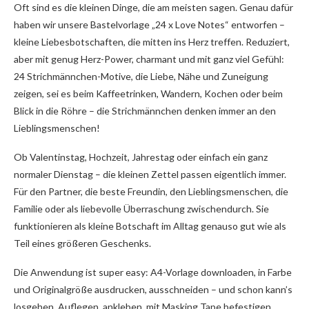
Oft sind es die kleinen Dinge, die am meisten sagen. Genau dafür
haben wir unsere Bastelvorlage „24 x Love Notes“ entworfen –
kleine Liebesbotschaften, die mitten ins Herz treffen. Reduziert,
aber mit genug Herz-Power, charmant und mit ganz viel Gefühl:
24 Strichmännchen-Motive, die Liebe, Nähe und Zuneigung
zeigen, sei es beim Kaffeetrinken, Wandern, Kochen oder beim
Blick in die Röhre – die Strichmännchen denken immer an den
Lieblingsmenschen!
Ob Valentinstag, Hochzeit, Jahrestag oder einfach ein ganz
normaler Dienstag – die kleinen Zettel passen eigentlich immer.
Für den Partner, die beste Freundin, den Lieblingsmenschen, die
Familie oder als liebevolle Überraschung zwischendurch. Sie
funktionieren als kleine Botschaft im Alltag genauso gut wie als
Teil eines größeren Geschenks.
Die Anwendung ist super easy: A4-Vorlage downloaden, in Farbe
und Originalgröße ausdrucken, ausschneiden – und schon kann’s
losgehen. Auflegen, ankleben, mit Masking Tape befestigen,