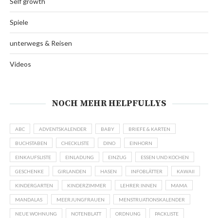
Self growth
Spiele
unterwegs & Reisen
Videos
NOCH MEHR HELPFULLYS
ABC
ADVENTSKALENDER
BABY
BRIEFE & KARTEN
BUCHSTABEN
CHECKLISTE
DINO
EINHORN
EINKAUFSLISTE
EINLADUNG
EINZUG
ESSEN UND KOCHEN
GESCHENKE
GIRLANDEN
HASEN
INFOBLÄTTER
KAWAII
KINDERGARTEN
KINDERZIMMER
LEHRER:INNEN
MAMA
MANDALAS
MEERJUNGFRAUEN
MENSTRUATIONSKALENDER
NEUE WOHNUNG
NOTENBLATT
ORDNUNG
PACKLISTE