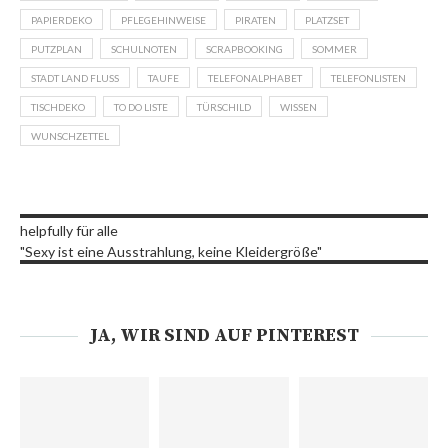
PAPIERDEKO
PFLEGEHINWEISE
PIRATEN
PLATZSET
PUTZPLAN
SCHULNOTEN
SCRAPBOOKING
SOMMER
STADT LAND FLUSS
TAUFE
TELEFONALPHABET
TELEFONLISTEN
TISCHDEKO
TO DO LISTE
TÜRSCHILD
WISSEN
WUNSCHZETTEL
helpfully für alle
"Sexy ist eine Ausstrahlung, keine Kleidergröße"
JA, WIR SIND AUF PINTEREST